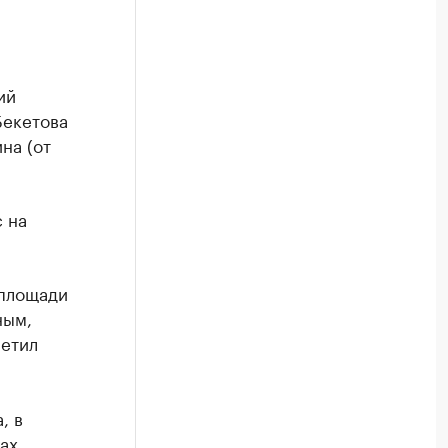
ий
Бекетова
на (от
 на
 площади
ным,
метил
, в
ах.