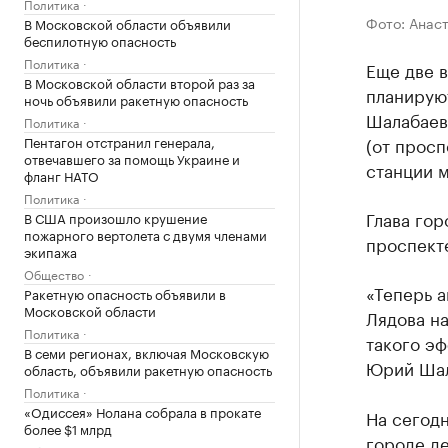
Политика
Фото: Анас
В Московской области объявили
беспилотную опасность
Политика
Еще две 
В Московской области второй раз за
планирую
ночь объявили ракетную опасность
Шалабаев
Политика
(от просп
Пентагон отстранил генерала,
отвечавшего за помощь Украине и
станции м
фланг НАТО
Политика
Глава гор
В США произошло крушение
пожарного вертолета с двумя членами
проспекте
экипажа
Общество
«Теперь 
Ракетную опасность объявили в
Московской области
Лядова н
Политика
такого эф
В семи регионах, включая Московскую
Юрий Шал
область, объявили ракетную опасность
Политика
«Одиссея» Нолана собрала в прокате
На сегодн
более $1 млрд
городе д