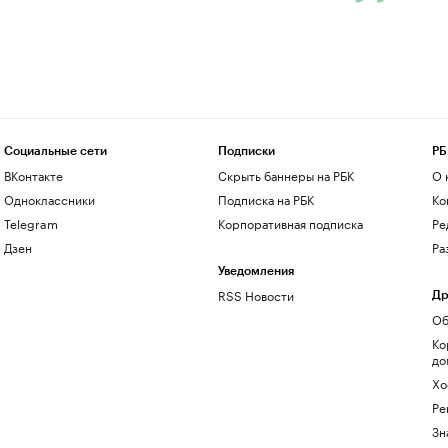
Социальные сети
Подписки
РБ
ВКонтакте
Скрыть баннеры на РБК
О 
Одноклассники
Подписка на РБК
Ко
Telegram
Корпоративная подписка
Ре
Дзен
Ра
Уведомления
RSS Новости
Др
Об
Ко
до
Хо
Ре
Зн