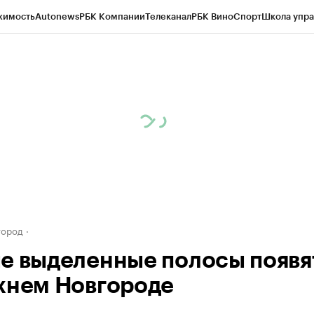
жимость
Autonews
РБК Компании
Телеканал
РБК Вино
Спорт
Школа упра
д
Стиль
Крипто
РБК Бизнес-среда
Дискуссионный клуб
Исследования
К
а контрагентов
Политика
Экономика
Бизнес
Технологии и медиа
Фина
город
е выделенные полосы появя
жнем Новгороде