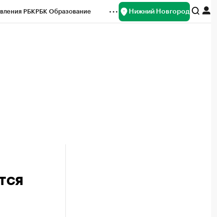
Нижний Новгород
вления РБК
РБК Образование
редитные рейтинги
Франшизы
нсы
Рынок наличной валюты
тся