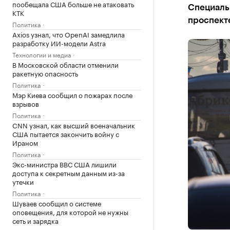
пообещала США больше не атаковать
Специаль
КТК
проспект
Политика
Axios узнал, что OpenAI замедлила
разработку ИИ-модели Astra
Технологии и медиа
В Московской области отменили
ракетную опасность
Политика
Мэр Киева сообщил о пожарах после
взрывов
Политика
CNN узнал, как высший военачальник
США пытается закончить войну с
Ираном
Политика
Экс-министра ВВС США лишили
доступа к секретным данным из-за
утечки
Политика
Шуваев сообщил о системе
оповещения, для которой не нужны
сеть и зарядка