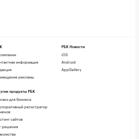
К
РБК Новости
компании
iOS
нтактная информация
Android
дакция
AppGallery
змещение рекламы
угие продукты РБК
лако для бизнеса
рпоративный регистратор
менов
стинг сайтов
г.решения
акомства