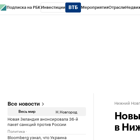
Подписка на РБК
Инвестиции
Мероприятия
Отрасли
Недви
РБК Курсы
РБК Life
Тренды
Визионеры
Национальные проекты
Горо
Газета
Спецпроекты СПб
Конференции СПб
Спецпроекты
Проверк
Нижний Нов
Все новости
Н.Новгород
Весь мир
Новы
Новая Зеландия анонсировала 36-й
пакет санкций против России
в Ни
Политика
Bloomberg узнал, что Украина