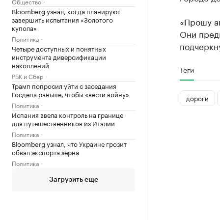
Общество
Bloomberg узнал, когда планируют
завершить испытания «Золотого
«Прошу ав
купола»
Они пред
Политика
подчеркн
Четыре доступных и понятных
инструмента диверсификации
накоплений
Теги
РБК и Сбер
Трамп попросил уйти с заседания
Госдепа раньше, чтобы «вести войну»
дороги
Политика
Испания ввела контроль на границе
для путешественников из Италии
Политика
Bloomberg узнал, что Украине грозит
обвал экспорта зерна
Политика
Загрузить еще