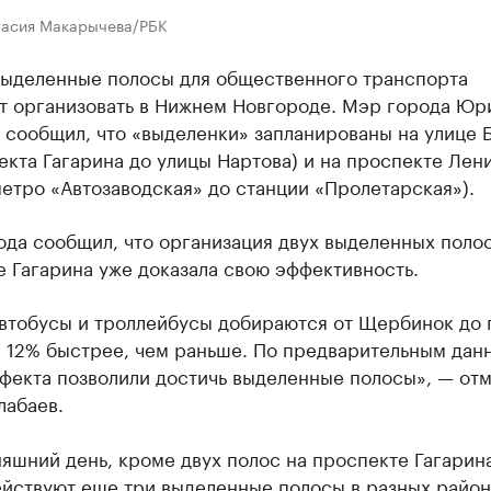
тасия Макарычева/РБК
выделенные полосы для общественного транспорта
т организовать в Нижнем Новгороде. Мэр города Юр
 сообщил, что «выделенки» запланированы на улице 
екта Гагарина до улицы Нартова) и на проспекте Лени
етро «Автозаводская» до станции «Пролетарская»).
ода сообщил, что организация двух выделенных полос
 Гагарина уже доказала свою эффективность.
автобусы и троллейбусы добираются от Щербинок до
а 12% быстрее, чем раньше. По предварительным дан
фекта позволили достичь выделенные полосы», — от
абаев.
яшний день, кроме двух полос на проспекте Гагарина
ействуют еще три выделенные полосы в разных район