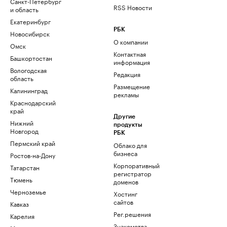
Санкт-Петербург
RSS Новости
и область
Екатеринбург
РБК
Новосибирск
О компании
Омск
Контактная
Башкортостан
информация
Вологодская
Редакция
область
Размещение
Калининград
рекламы
Краснодарский
край
Другие
Нижний
продукты
Новгород
РБК
Пермский край
Облако для
бизнеса
Ростов-на-Дону
Корпоративный
Татарстан
регистратор
Тюмень
доменов
Черноземье
Хостинг
сайтов
Кавказ
Рег.решения
Карелия
Знакомства