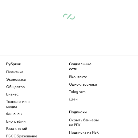
Рубрики
Социальные
сети
Политика
ВКонтакте
Экономика
Одноклассники
Общество
Telegram
Бизнес
Дзен
Технологии и
медиа
Финансы
Подписки
Скрыть баннеры
Биографии
на РБК
База знаний
Подписка на РБК
РБК Образование