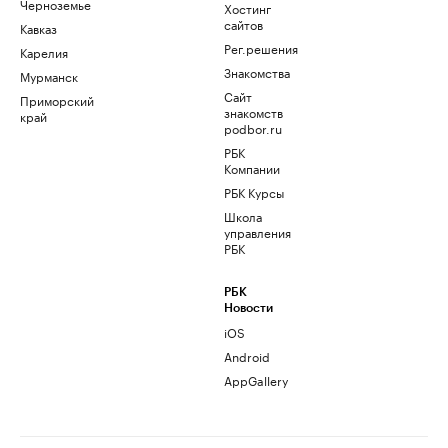
Черноземье
Хостинг
сайтов
Кавказ
Рег.решения
Карелия
Знакомства
Мурманск
Сайт
Приморский
знакомств
край
podbor.ru
РБК
Компании
РБК Курсы
Школа
управления
РБК
РБК
Новости
iOS
Android
AppGallery