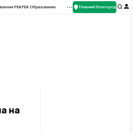
Нижний Новгород
вления РБК
РБК Образование
редитные рейтинги
Франшизы
нсы
Рынок наличной валюты
а на