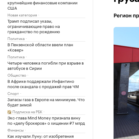
крупнейшие финансовые компании
США
Новая категория
Регион п
Трамп подписал указы,
ограничивающие право на
гражданство по рождению
Политика
В Пензенской области ввели план
«Ковер»
Политика
Четыре человека погибли при взрыве в
автобусе в Сирии
Общество
В Африке поддержали Инфантино
после скандала с продажей прав ЧМ
Спорт
Запасы газа в Европе на минимуме. Что
будет зимой
Подписка на РБК
Экс-глава Mind Money признала вину
по «делу брокеров» о хищении ₽7 млрд
Финансы
Как изучали Луну: от изобретения