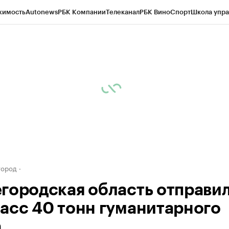
жимость
Autonews
РБК Компании
Телеканал
РБК Вино
Спорт
Школа упра
д
Стиль
Крипто
РБК Бизнес-среда
Дискуссионный клуб
Исследования
К
а контрагентов
Политика
Экономика
Бизнес
Технологии и медиа
Фина
город
городская область отправил
асс 40 тонн гуманитарного
а