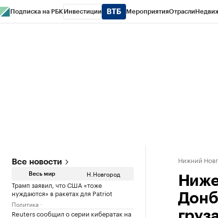
Подписка на РБК
Инвестиции
Мероприятия
Отрасли
Недви
РБК Курсы
РБК Life
Тренды
Визионеры
Национальные проекты
Горо
Газета
Спецпроекты СПб
Конференции СПб
Спецпроекты
Проверк
Нижний Нов
Все новости
Н.Новгород
Весь мир
Ниже
Трамп заявил, что США «тоже
нуждаются» в ракетах для Patriot
Донб
Политика
Reuters сообщил о серии кибератак на
груз