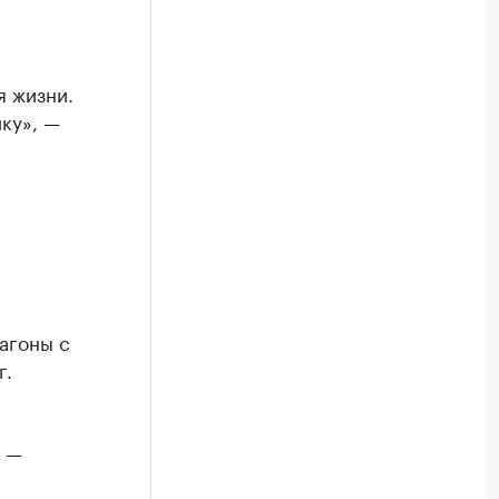
я жизни.
ку», —
агоны с
г.
, —