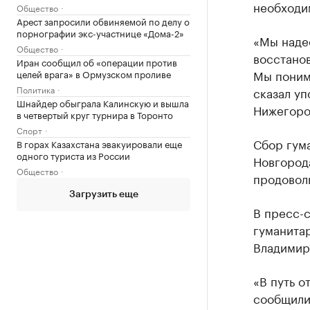
необходи
Общество
Арест запросили обвиняемой по делу о
порнографии экс-участнице «Дома-2»
«Мы наде
Общество
восстано
Иран сообщил об «операции против
Мы поним
целей врага» в Ормузском проливе
Политика
сказал у
Шнайдер обыграла Калинскую и вышла
Нижегоро
в четвертый круг турнира в Торонто
Спорт
Сбор гум
В горах Казахстана эвакуировали еще
одного туриста из России
Новгорода
Общество
продовол
Загрузить еще
В пресс-с
гуманита
Владимир)
«В путь о
сообщили