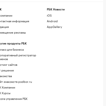
К
РБК Новости
компании
iOS
нтактная информация
Android
дакция
AppGallery
змещение рекламы
угие продукты РБК
лако для бизнеса
рпоративный регистратор
менов
стинг сайтов
г.решения
акомства
йт знакомств podbor.ru
К Компании
К Курсы
ола управления РБК