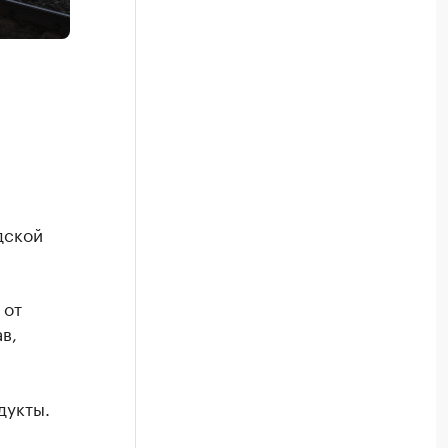
дской
 от
в,
дукты.