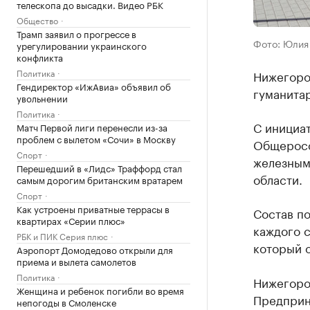
телескопа до высадки. Видео РБК
Общество
Трамп заявил о прогрессе в
Фото: Юлия
урегулировании украинского
конфликта
Политика
Нижегоро
Гендиректор «ИжАвиа» объявил об
гуманитар
увольнении
Политика
С инициа
Матч Первой лиги перенесли из-за
проблем с вылетом «Сочи» в Москву
Общеросс
Спорт
железным
Перешедший в «Лидс» Траффорд стал
области.
самым дорогим британским вратарем
Спорт
Как устроены приватные террасы в
Состав п
квартирах «Серии плюс»
каждого с
РБК и ПИК Серия плюс
который о
Аэропорт Домодедово открыли для
приема и вылета самолетов
Политика
Нижегоро
Женщина и ребенок погибли во время
Предприн
непогоды в Смоленске