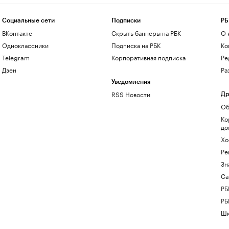
Социальные сети
Подписки
РБ
ВКонтакте
Скрыть баннеры на РБК
О 
Одноклассники
Подписка на РБК
Ко
Telegram
Корпоративная подписка
Ре
Дзен
Ра
Уведомления
RSS Новости
Др
Об
Ко
до
Хо
Ре
Зн
Са
РБ
РБ
Шк