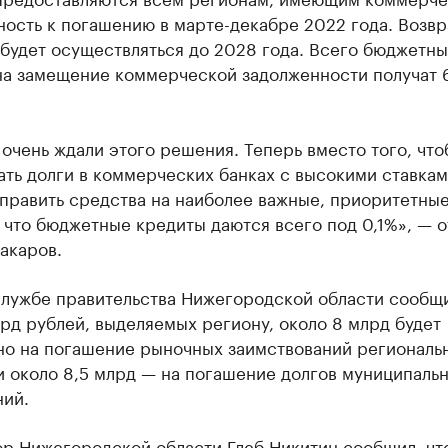
ость к погашению в марте-декабре 2022 года. Возвр
будет осуществляться до 2028 года. Всего бюджетн
на замещение коммерческой задолженности получат 
.
очень ждали этого решения. Теперь вместо того, что
ть долги в коммерческих банках с высокими ставкам
править средства на наиболее важные, приоритетные
что бюджетные кредиты даются всего под 0,1%», — 
акаров.
службе правительства Нижегородской области сообщи
лрд рублей, выделяемых региону, около 8 млрд будет
но на погашение рыночных заимствований региональ
и около 8,5 млрд — на погашение долгов муниципаль
ний.
ор Нижегородской области Глеб Никитин сообщил, чт