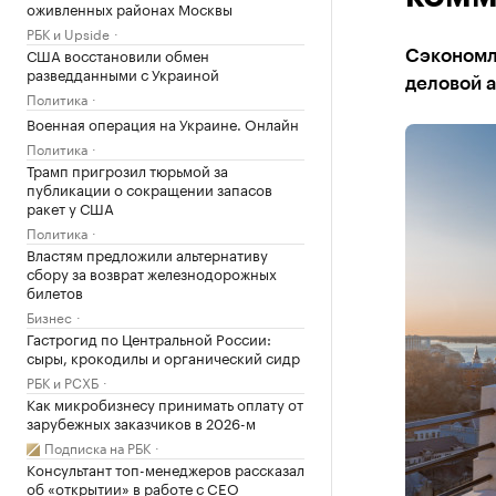
оживленных районах Москвы
РБК и Upside
США восстановили обмен
Сэкономл
разведданными с Украиной
деловой 
Политика
Военная операция на Украине. Онлайн
Политика
Трамп пригрозил тюрьмой за
публикации о сокращении запасов
ракет у США
Политика
Властям предложили альтернативу
сбору за возврат железнодорожных
билетов
Бизнес
Гастрогид по Центральной России:
сыры, крокодилы и органический сидр
РБК и РСХБ
Как микробизнесу принимать оплату от
зарубежных заказчиков в 2026-м
Подписка на РБК
Консультант топ-менеджеров рассказал
об «открытии» в работе с CEO