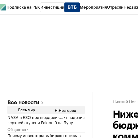
Подписка на РБК
Инвестиции
Мероприятия
Отрасли
Недви
РБК Курсы
РБК Life
Тренды
Визионеры
Национальные проекты
Горо
Газета
Спецпроекты СПб
Конференции СПб
Спецпроекты
Проверк
Нижний Нов
Все новости
Н.Новгород
Весь мир
Ниже
NASA и ESO подтвердили факт падения
верхней ступени Falcon 9 на Луну
бюдж
Общество
Почему инвесторы выбирают офисы в
комм