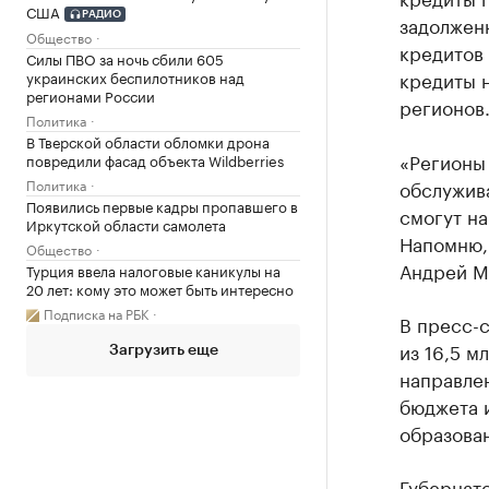
США
РАДИО
задолженн
Общество
кредитов 
Силы ПВО за ночь сбили 605
кредиты 
украинских беспилотников над
регионами России
регионов
Политика
В Тверской области обломки дрона
«Регионы 
повредили фасад объекта Wildberries
обслужива
Политика
Появились первые кадры пропавшего в
смогут на
Иркутской области самолета
Напомню, 
Общество
Андрей М
Турция ввела налоговые каникулы на
20 лет: кому это может быть интересно
Подписка на РБК
В пресс-
из 16,5 м
Загрузить еще
направле
бюджета 
образова
Губернат