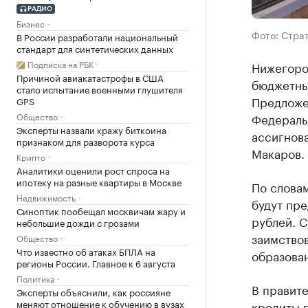
РАДИО
Бизнес
Фото: Стра
В России разработали национальный
стандарт для синтетических данных
Подписка на РБК
Нижегоро
Причиной авиакатастрофы в США
бюджетны
стало испытание военными глушителя
Предложе
GPS
Общество
Федераль
Эксперты назвали кражу биткоина
ассигнов
признаком для разворота курса
Макаров.
Крипто
Аналитики оценили рост спроса на
ипотеку на разные квартиры в Москве
По слова
Недвижимость
будут пр
Синоптик пообещал москвичам жару и
рублей. 
небольшие дожди с грозами
заимствов
Общество
Что известно об атаках БПЛА на
образова
регионы России. Главное к 6 августа
Политика
В правит
Эксперты объяснили, как россияне
меняют отношение к обучению в вузах
кредиты 