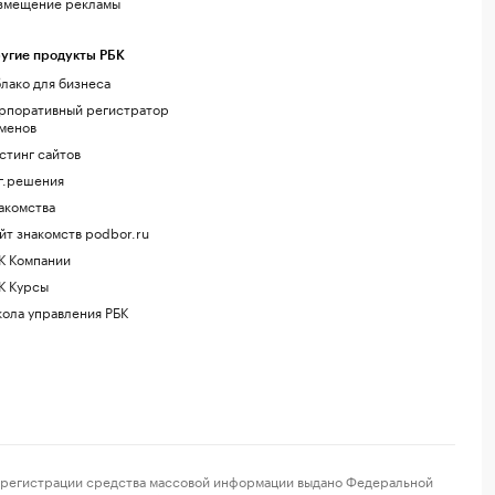
змещение рекламы
угие продукты РБК
лако для бизнеса
рпоративный регистратор
менов
стинг сайтов
г.решения
акомства
йт знакомств podbor.ru
К Компании
К Курсы
ола управления РБК
регистрации средства массовой информации выдано Федеральной