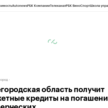
жимость
Autonews
РБК Компании
Телеканал
РБК Вино
Спорт
Школа упра
д
Стиль
Крипто
РБК Бизнес-среда
Дискуссионный клуб
Исследования
К
а контрагентов
Политика
Экономика
Бизнес
Технологии и медиа
Фина
город
городская область получит
етные кредиты на погашен
ерческих