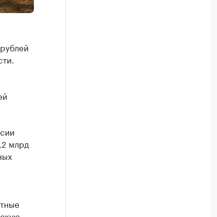
 рублей
сти.
ей
ссии
,2 млрд
ных
етные
ескую