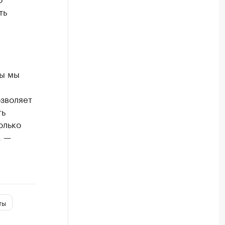
ть
ды мы
и
зволяет
ть
олько
, —
ты