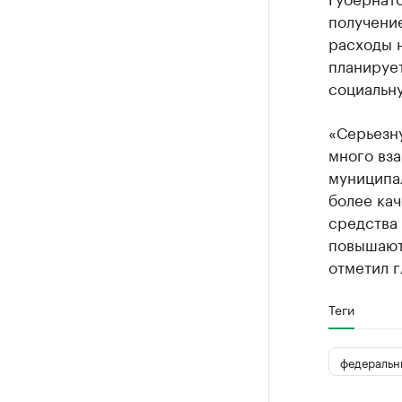
получени
расходы 
планирует
социальн
«Серьезн
много вза
муниципал
более кач
средства 
повышают
отметил г
Теги
федеральн