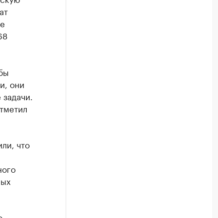
ат
ые
68
бы
и, они
 задачи.
отметил
ли, что
ного
ных
о