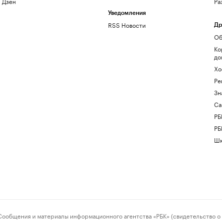
Дзен
Ра
Уведомления
RSS Новости
Др
Об
Ко
до
Хо
Ре
Зн
Са
РБ
РБ
Шк
ения и материалы информационного агентства «РБК» (свидетельство о 