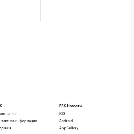
К
РБК Новости
компании
iOS
нтактная информация
Android
дакция
AppGallery