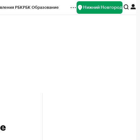
Нижний Новгород
вления РБК
РБК Образование
редитные рейтинги
Франшизы
нсы
Рынок наличной валюты
ие