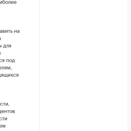
аиболее
авить на
а
ы для
е
ся под
елям,
дящихся
сти.
центов
сти
ем