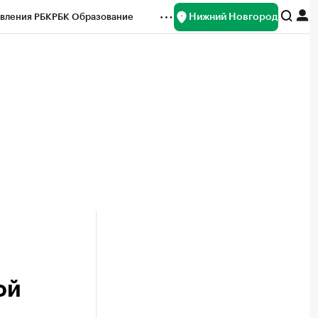
Нижний Новгород
вления РБК
РБК Образование
редитные рейтинги
Франшизы
нсы
Рынок наличной валюты
ой