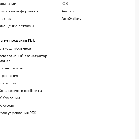
компании
iOS
нтактная информация
Android
дакция
AppGallery
змещение рекламы
угие продукты РБК
лако для бизнеса
рпоративный регистратор
менов
стинг сайтов
г.решения
акомства
йт знакомств podbor.ru
К Компании
К Курсы
ола управления РБК