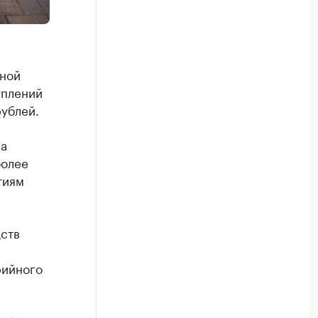
дной
уплений
рублей.
на
более
тиям
дств
рийного