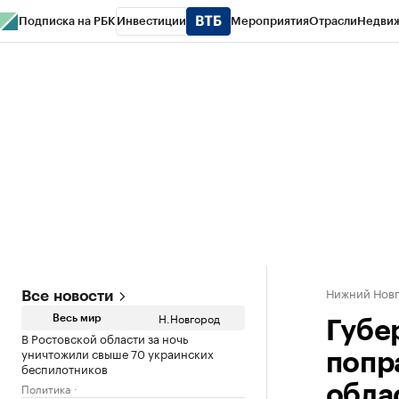
Подписка на РБК
Инвестиции
Мероприятия
Отрасли
Недви
РБК Курсы
РБК Life
Тренды
Визионеры
Национальные проекты
Горо
Газета
Спецпроекты СПб
Конференции СПб
Спецпроекты
Проверк
Нижний Нов
Все новости
Н.Новгород
Весь мир
Губе
В Ростовской области за ночь
уничтожили свыше 70 украинских
попр
беспилотников
Политика
обла