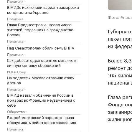
Политика
В МИДе исключили вариант заморозки
конфликта на Украине
Фото: Анас
Политика
Глава Приднестровья назвал число
жителей, подавших на гражданство
Губернат
России
пакет по
Политика
из федера
Над Севастополем сбили семь БПЛА
Политика
Более 3,3
Как добавить драгоценные металлы в
личную копилку сбережений
ремонт д
РБК и Сбер
165 кило
На подлете к Москве отразили атаку
националь
дронов
Политика
В МИД назвали обвинения России в
Глава рег
пожарах во Франции неуважением к
Фонда со
себе
запланир
Общество
Второй московский аэропорт начал
жилищног
обслуживать рейсы по согласованию
Политика