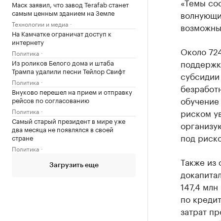
«Темы сос
Маск заявил, что завод Terafab станет
самым ценным зданием на Земле
волнующи
Технологии и медиа
возможных
На Камчатке ограничат доступ к
интернету
Около 72
Политика
поддержку
Из роликов Белого дома и штаба
Трампа удалили песни Тейлор Свифт
субсидии
Политика
безработн
Внуково перешел на прием и отправку
обучение
рейсов по согласованию
Политика
риском ув
Самый старый президент в мире уже
организу
два месяца не появлялся в своей
под риско
стране
Политика
Также из
Загрузить еще
докапита
147,4 млн
по кредит
затрат п