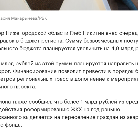
тасия Макарычева/РБК
ор Нижегородской области Глеб Никитин внес очере
правок в бюджет региона. Сумму безвозмездных пост
льного бюджета планируется увеличить на 4,9 млрд 
 млрд рублей из этой суммы планируется направить 
орог. Финансирование позволит привести в порядок 
метров региональных трасс в дополнение к мероприя
ного проекта.
иона также сообщил, что более 1 млрд рублей из сре
действия реформированию ЖКХ на год раньше
ованного выделяется на переселение граждан из ава
о фонда.