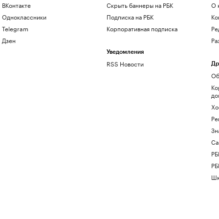
ВКонтакте
Скрыть баннеры на РБК
О 
Одноклассники
Подписка на РБК
Ко
Telegram
Корпоративная подписка
Ре
Дзен
Ра
Уведомления
RSS Новости
Др
Об
Ко
до
Хо
Ре
Зн
Са
РБ
РБ
Шк