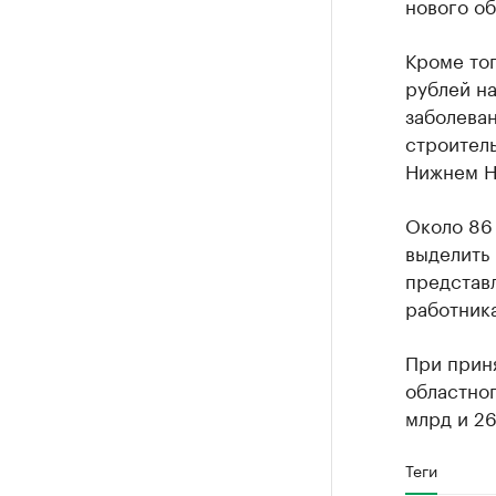
нового об
Кроме тог
рублей н
заболеван
строитель
Нижнем Н
Около 86
выделить 
представл
работника
При прин
областног
млрд и 26
Теги