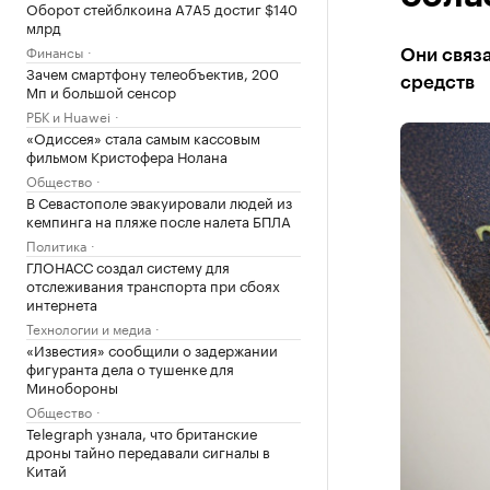
Оборот стейблкоина А7А5 достиг $140
млрд
Финансы
Они связ
Зачем смартфону телеобъектив, 200
средств
Мп и большой сенсор
РБК и Huawei
«Одиссея» стала самым кассовым
фильмом Кристофера Нолана
Общество
В Севастополе эвакуировали людей из
кемпинга на пляже после налета БПЛА
Политика
ГЛОНАСС создал систему для
отслеживания транспорта при сбоях
интернета
Технологии и медиа
«Известия» сообщили о задержании
фигуранта дела о тушенке для
Минобороны
Общество
Telegraph узнала, что британские
дроны тайно передавали сигналы в
Китай