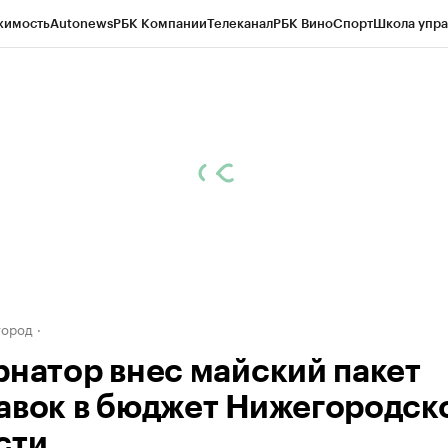
жимость
Autonews
РБК Компании
Телеканал
РБК Вино
Спорт
Школа упра
д
Стиль
Крипто
РБК Бизнес-среда
Дискуссионный клуб
Исследования
К
а контрагентов
Политика
Экономика
Бизнес
Технологии и медиа
Фина
город
рнатор внес майский пакет
авок в бюджет Нижегородск
сти