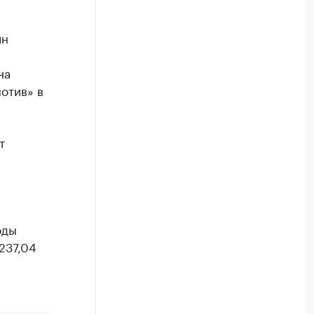
лн
на
отив» в
т
оды
237,04