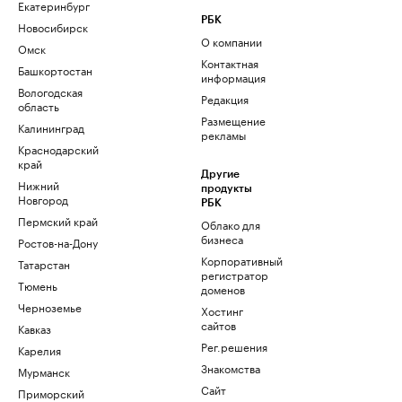
Екатеринбург
РБК
Новосибирск
О компании
Омск
Контактная
Башкортостан
информация
Вологодская
Редакция
область
Размещение
Калининград
рекламы
Краснодарский
край
Другие
Нижний
продукты
Новгород
РБК
Пермский край
Облако для
бизнеса
Ростов-на-Дону
Корпоративный
Татарстан
регистратор
Тюмень
доменов
Черноземье
Хостинг
сайтов
Кавказ
Рег.решения
Карелия
Знакомства
Мурманск
Сайт
Приморский