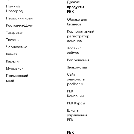
Другие
Нижний
продукты
Новгород
РБК
Пермский край
Облако для
бизнеса
Ростов-на-Дону
Корпоративный
Татарстан
регистратор
Тюмень
доменов
Черноземье
Хостинг
сайтов
Кавказ
Рег.решения
Карелия
Знакомства
Мурманск
Сайт
Приморский
знакомств
край
podbor.ru
РБК
Компании
РБК Курсы
Школа
управления
РБК
РБК