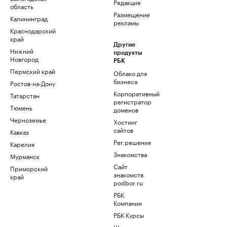
Редакция
область
Размещение
Калининград
рекламы
Краснодарский
край
Другие
Нижний
продукты
Новгород
РБК
Пермский край
Облако для
бизнеса
Ростов-на-Дону
Корпоративный
Татарстан
регистратор
Тюмень
доменов
Черноземье
Хостинг
сайтов
Кавказ
Рег.решения
Карелия
Знакомства
Мурманск
Сайт
Приморский
знакомств
край
podbor.ru
РБК
Компании
РБК Курсы
Школа