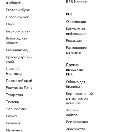
RSS Новости
и область
Екатеринбург
РБК
Новосибирск
О компании
Омск
Контактная
Башкортостан
информация
Вологодская
Редакция
область
Размещение
Калининград
рекламы
Краснодарский
край
Другие
Нижний
продукты
Новгород
РБК
Пермский край
Облако для
бизнеса
Ростов-на-Дону
Корпоративный
Татарстан
регистратор
Тюмень
доменов
Черноземье
Хостинг
сайтов
Кавказ
Рег.решения
Карелия
Знакомства
Мурманск