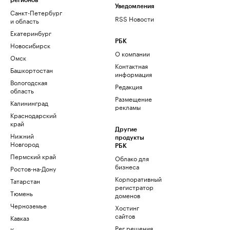
регионов
Уведомления
Санкт-Петербург
RSS Новости
и область
Екатеринбург
РБК
Новосибирск
О компании
Омск
Контактная
Башкортостан
информация
Вологодская
Редакция
область
Размещение
Калининград
рекламы
Краснодарский
край
Другие
Нижний
продукты
Новгород
РБК
Пермский край
Облако для
бизнеса
Ростов-на-Дону
Корпоративный
Татарстан
регистратор
Тюмень
доменов
Черноземье
Хостинг
сайтов
Кавказ
Рег.решения
Карелия