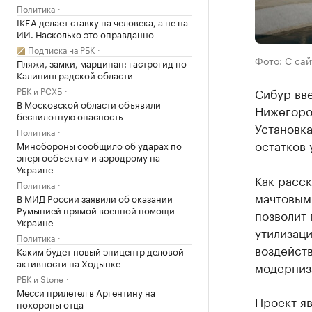
Политика
IKEA делает ставку на человека, а не на
ИИ. Насколько это оправданно
Подписка на РБК
Фото: С са
Пляжи, замки, марципан: гастрогид по
Калининградской области
РБК и РСХБ
Сибур вве
В Московской области объявили
Нижегоро
беспилотную опасность
Установка
Политика
остатков 
Минобороны сообщило об ударах по
энергообъектам и аэродрому на
Украине
Как расс
Политика
мачтовым
В МИД России заявили об оказании
Румынией прямой военной помощи
позволит
Украине
утилизаци
Политика
воздейств
Каким будет новый эпицентр деловой
активности на Ходынке
модерниза
РБК и Stone
Месси прилетел в Аргентину на
Проект я
похороны отца