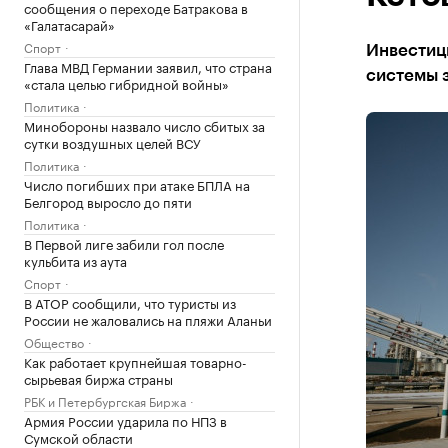
сообщения о переходе Батракова в
«Галатасарай»
Спорт
Инвестиц
Глава МВД Германии заявил, что страна
системы з
«стала целью гибридной войны»
Политика
Минобороны назвало число сбитых за
сутки воздушных целей ВСУ
Политика
Число погибших при атаке БПЛА на
Белгород выросло до пяти
Политика
В Первой лиге забили гол после
кульбита из аута
Спорт
В АТОР сообщили, что туристы из
России не жаловались на пляжи Аланьи
Общество
Как работает крупнейшая товарно-
сырьевая биржа страны
РБК и Петербургская Биржа
Армия России ударила по НПЗ в
Сумской области