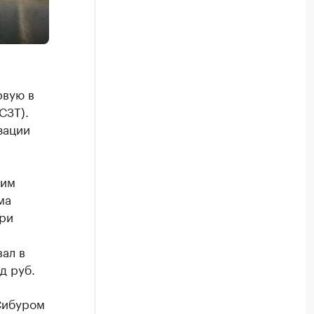
рвую в
СЗТ).
зации
щим
ма
ри
ал в
д руб.
Сибуром