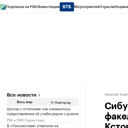
Подписка на РБК
Инвестиции
Мероприятия
Отрасли
Недви
РБК Курсы
РБК Life
Тренды
Визионеры
Национальные проекты
Горо
Газета
Спецпроекты СПб
Конференции СПб
Спецпроекты
Проверк
Нижний Нов
Все новости
Н.Новгород
Весь мир
Сибу
Школы с отличием: как изменилось
представление об учебе рядом с домом
факе
РБК и ПИК Серия плюс
В «Локомотиве» ответили на
Ксто