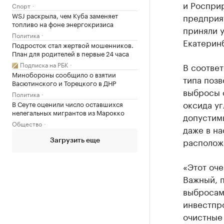
и Роспри
Спорт
WSJ раскрыла, чем Куба заменяет
предприят
топливо на фоне энергокризиса
приняли у
Политика
Екатеринб
Подросток стал жертвой мошенников.
План для родителей в первые 24 часа
Подписка на РБК
В соотве
Минобороны сообщило о взятии
типа поз
Васютинского и Торецкого в ДНР
выбросы с
Политика
оксида уг
В Сеуте оценили число оставшихся
нелегальных мигрантов из Марокко
допустим
Общество
даже в на
располож
Загрузить еще
«Этот оче
Важный, 
выбросам
инвестпро
очистные