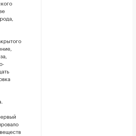
ского
ве
рода,
акрытого
ение,
за,
о-
щать
овка
.
первый
ировало
 веществ