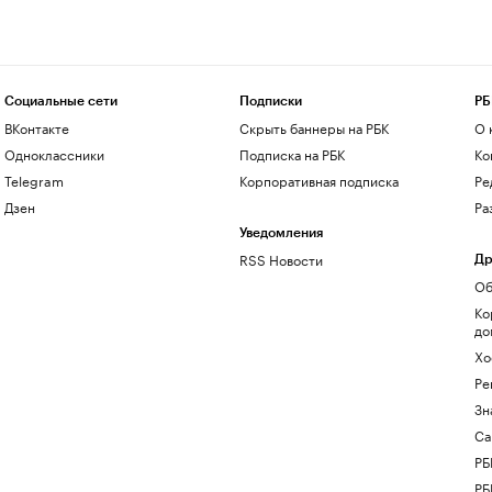
Социальные сети
Подписки
РБ
ВКонтакте
Скрыть баннеры на РБК
О 
Одноклассники
Подписка на РБК
Ко
Telegram
Корпоративная подписка
Ре
Дзен
Ра
Уведомления
RSS Новости
Др
Об
Ко
до
Хо
Ре
Зн
Са
РБ
РБ