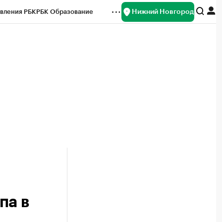
Нижний Новгород
вления РБК
РБК Образование
редитные рейтинги
Франшизы
нсы
Рынок наличной валюты
па в