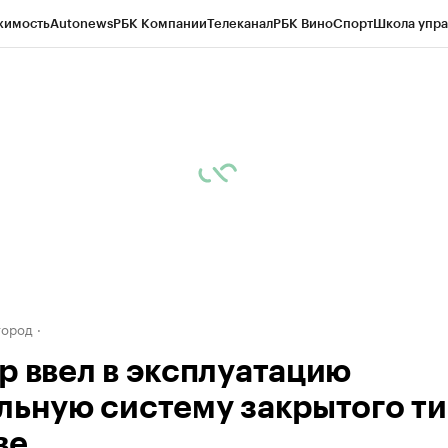
жимость
Autonews
РБК Компании
Телеканал
РБК Вино
Спорт
Школа упра
д
Стиль
Крипто
РБК Бизнес-среда
Дискуссионный клуб
Исследования
К
а контрагентов
Политика
Экономика
Бизнес
Технологии и медиа
Фина
город
р ввел в эксплуатацию
льную систему закрытого ти
ве