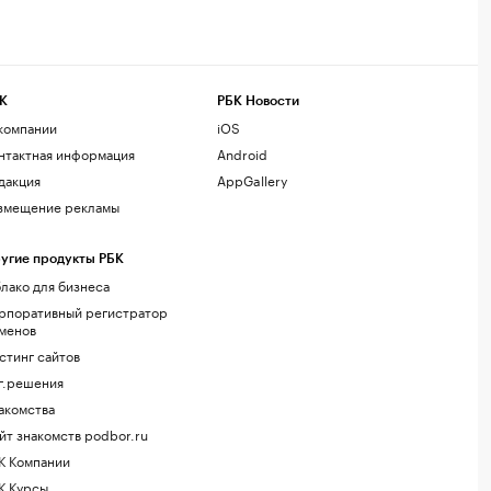
К
РБК Новости
компании
iOS
нтактная информация
Android
дакция
AppGallery
змещение рекламы
угие продукты РБК
лако для бизнеса
рпоративный регистратор
менов
стинг сайтов
г.решения
акомства
йт знакомств podbor.ru
К Компании
К Курсы