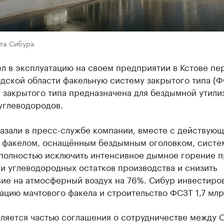
йта Сибура
л в эксплуатацию на своем предприятии в Кстове пе
дской области факельную систему закрытого типа (Ф
 закрытого типа предназначена для бездымной утили
углеводородов.
казали в пресс-службе компании, вместе с действую
 факелом, оснащённым бездымным оголовком, систе
 полностью исключить интенсивное дымное горение п
и углеводородных остатков производства и снизить
ие на атмосферный воздух на 76%. Сибур инвестиров
цию мачтового факела и строительство ФСЗТ 1,7 млр
вляется частью соглашения о сотрудничестве между 