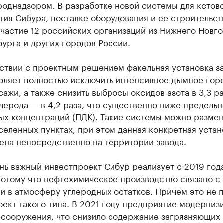
роднадзором. В разработке новой системы для кстов
ия Сибура, поставке оборудования и ее строительст
частие 12 российских организаций из Нижнего Новго
урга и других городов России.
тствии с проектным решением факельная установка з
воляет полностью исключить интенсивное дымное гор
ажи, а также снизить выбросы оксидов азота в 3,3 ра
лерода — в 4,2 раза, что существенно ниже предельн
ых концентраций (ПДК). Такие системы можно разме
селенных пунктах, при этом данная конкретная устан
ена непосредственно на территории завода.
нь важный инвестпроект Сибур реализует с 2019 года
потому что нефтехимическое производство связано с
и в атмосферу углеродных остатков. Причем это не 
ект такого типа. В 2021 году предприятие модерниз
 сооружения, что снизило содержание загрязняющих