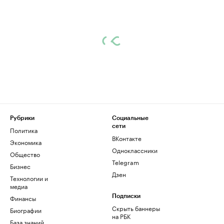
Рубрики
Социальные
сети
Политика
ВКонтакте
Экономика
Одноклассники
Общество
Telegram
Бизнес
Дзен
Технологии и
медиа
Финансы
Подписки
Скрыть баннеры
Биографии
на РБК
База знаний