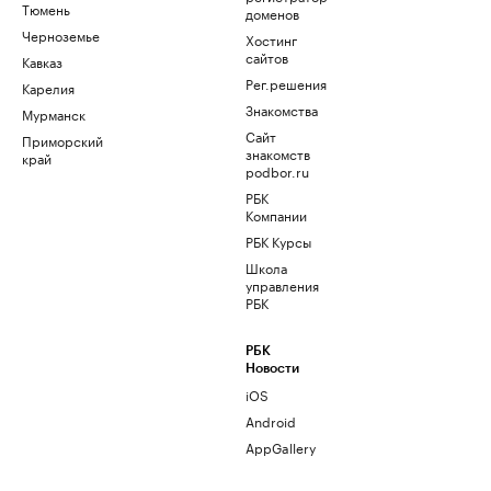
Тюмень
доменов
Черноземье
Хостинг
сайтов
Кавказ
Рег.решения
Карелия
Знакомства
Мурманск
Сайт
Приморский
знакомств
край
podbor.ru
РБК
Компании
РБК Курсы
Школа
управления
РБК
РБК
Новости
iOS
Android
AppGallery