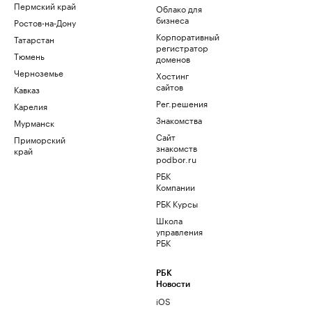
Пермский край
Облако для
бизнеса
Ростов-на-Дону
Корпоративный
Татарстан
регистратор
Тюмень
доменов
Черноземье
Хостинг
сайтов
Кавказ
Рег.решения
Карелия
Знакомства
Мурманск
Сайт
Приморский
знакомств
край
podbor.ru
РБК
Компании
РБК Курсы
Школа
управления
РБК
РБК
Новости
iOS