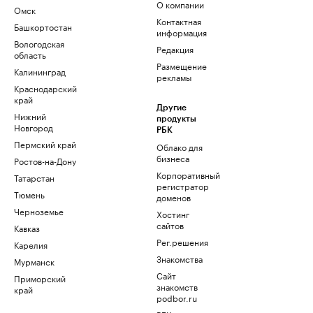
О компании
Омск
Контактная
Башкортостан
информация
Вологодская
Редакция
область
Размещение
Калининград
рекламы
Краснодарский
край
Другие
Нижний
продукты
Новгород
РБК
Пермский край
Облако для
бизнеса
Ростов-на-Дону
Корпоративный
Татарстан
регистратор
Тюмень
доменов
Черноземье
Хостинг
сайтов
Кавказ
Рег.решения
Карелия
Знакомства
Мурманск
Сайт
Приморский
знакомств
край
podbor.ru