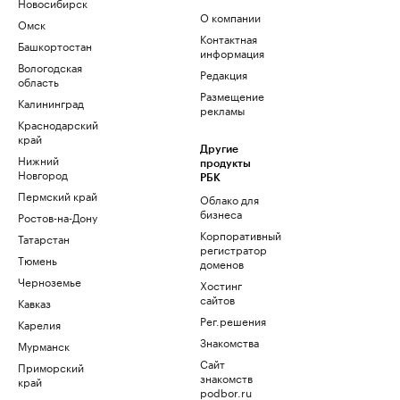
Новосибирск
О компании
Омск
Контактная
Башкортостан
информация
Вологодская
Редакция
область
Размещение
Калининград
рекламы
Краснодарский
край
Другие
Нижний
продукты
Новгород
РБК
Пермский край
Облако для
бизнеса
Ростов-на-Дону
Корпоративный
Татарстан
регистратор
Тюмень
доменов
Черноземье
Хостинг
сайтов
Кавказ
Рег.решения
Карелия
Знакомства
Мурманск
Сайт
Приморский
знакомств
край
podbor.ru