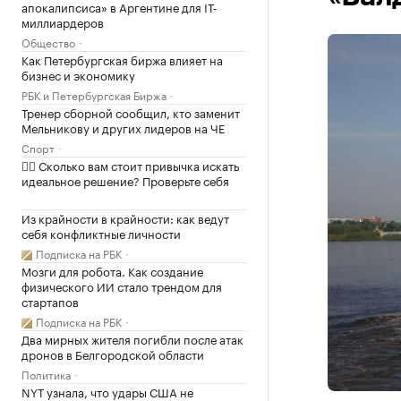
апокалипсиса» в Аргентине для IT-
миллиардеров
Общество
Как Петербургская биржа влияет на
бизнес и экономику
РБК и Петербургская Биржа
Тренер сборной сообщил, кто заменит
Мельникову и других лидеров на ЧЕ
Спорт
✍🏻 Сколько вам стоит привычка искать
идеальное решение? Проверьте себя
Из крайности в крайности: как ведут
себя конфликтные личности
Подписка на РБК
Мозги для робота. Как создание
физического ИИ стало трендом для
стартапов
Подписка на РБК
Два мирных жителя погибли после атак
дронов в Белгородской области
Политика
NYT узнала, что удары США не