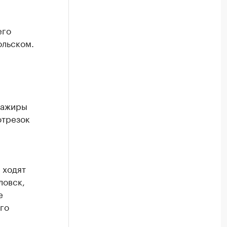
его
ольском.
сажиры
отрезок
 ходят
ловск,
е
го