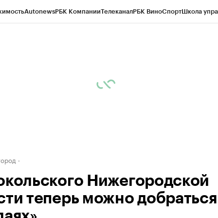
жимость
Autonews
РБК Компании
Телеканал
РБК Вино
Спорт
Школа упра
д
Стиль
Крипто
РБК Бизнес-среда
Дискуссионный клуб
Исследования
К
а контрагентов
Политика
Экономика
Бизнес
Технологии и медиа
Фина
город
окольского Нижегородской
сти теперь можно добраться
даях»