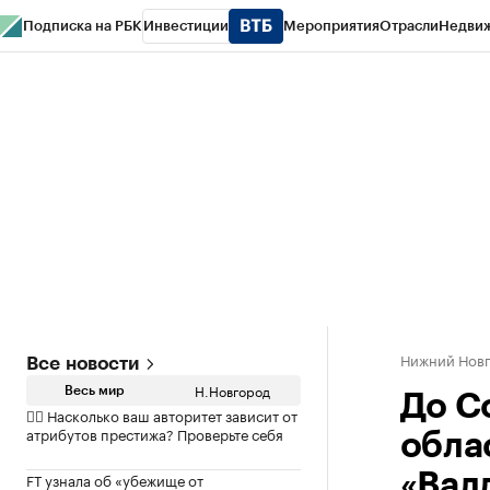
Подписка на РБК
Инвестиции
Мероприятия
Отрасли
Недви
РБК Курсы
РБК Life
Тренды
Визионеры
Национальные проекты
Горо
Газета
Спецпроекты СПб
Конференции СПб
Спецпроекты
Проверк
Нижний Нов
Все новости
Н.Новгород
Весь мир
До С
✍🏻 Насколько ваш авторитет зависит от
атрибутов престижа? Проверьте себя
обла
FT узнала об «убежище от
«Вал