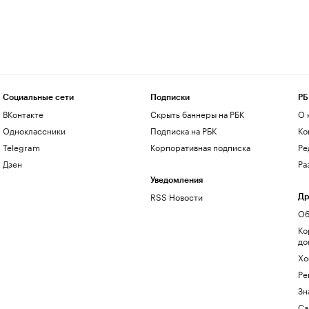
Социальные сети
Подписки
РБ
ВКонтакте
Скрыть баннеры на РБК
О 
Одноклассники
Подписка на РБК
Ко
Telegram
Корпоративная подписка
Ре
Дзен
Ра
Уведомления
RSS Новости
Др
Об
Ко
до
Хо
Ре
Зн
Са