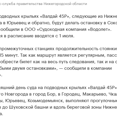
с-служба правительства Нижегородской области
подводных крыльях «Валдай 45Р», следующие из Нижн
 в Юрьевец и обратно, будут делать остановку в Сок
сообщили в ООО «Судоходная компания «Водолет».
 в расписание вводятся с 1 июля.
 промежуточных станциях продолжительность стоянки
15 минут. Так как маршрут является регулярным, пас
обрести билет как на весь путь следования, так и на 
быми двумя остановками», — сообщили в компании
.
яшний день суда на подводных крыльях «Валдай 45Р»
о Новгорода в город Бор, в Городец, Макарьево, Чка
ы, Юрьевец, Козьмодемьянск, выполняют прогулочны
 до Шуховской башни и вдоль береговой зоны Нижне
а.