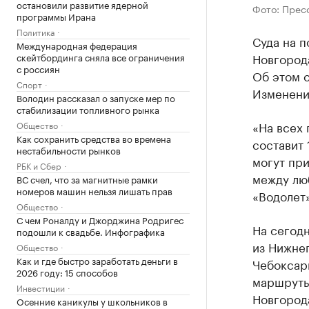
остановили развитие ядерной
Фото: Прес
программы Ирана
Политика
Суда на 
Международная федерация
Новгорода
скейтбординга сняла все ограничения
с россиян
Об этом 
Спорт
Изменения
Володин рассказал о запуске мер по
стабилизации топливного рынка
«На всех
Общество
Как сохранить средства во времена
составит 
нестабильности рынков
могут при
РБК и Сбер
между лю
ВС счел, что за магнитные рамки
номеров машин нельзя лишать прав
«Водолет»
Общество
С чем Роналду и Джорджина Родригес
На сегодн
подошли к свадьбе. Инфографика
из Нижнег
Общество
Как и где быстро заработать деньги в
Чебоксар
2026 году: 15 способов
маршруты
Инвестиции
Новгород
Осенние каникулы у школьников в