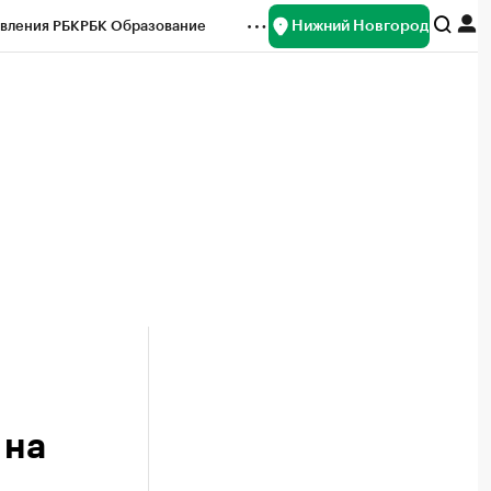
Нижний Новгород
вления РБК
РБК Образование
редитные рейтинги
Франшизы
нсы
Рынок наличной валюты
 на