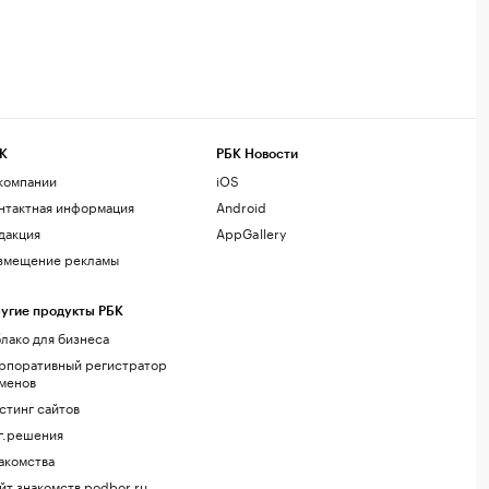
К
РБК Новости
компании
iOS
нтактная информация
Android
дакция
AppGallery
змещение рекламы
угие продукты РБК
лако для бизнеса
рпоративный регистратор
менов
стинг сайтов
г.решения
акомства
йт знакомств podbor.ru