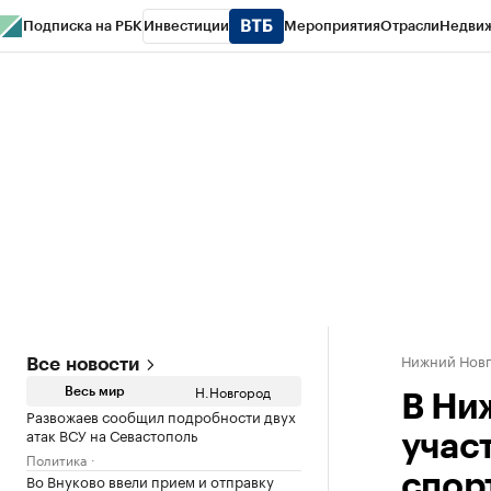
Подписка на РБК
Инвестиции
Мероприятия
Отрасли
Недви
РБК Курсы
РБК Life
Тренды
Визионеры
Национальные проекты
Горо
Газета
Спецпроекты СПб
Конференции СПб
Спецпроекты
Проверк
Нижний Нов
Все новости
Н.Новгород
Весь мир
В Ни
Развожаев сообщил подробности двух
атак ВСУ на Севастополь
учас
Политика
Во Внуково ввели прием и отправку
спор