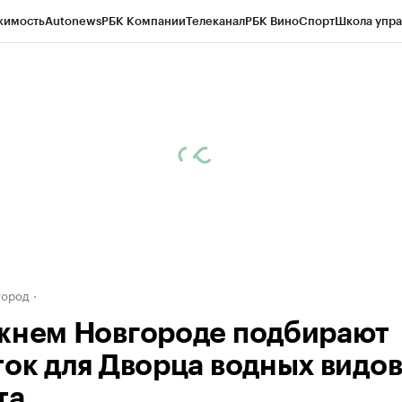
жимость
Autonews
РБК Компании
Телеканал
РБК Вино
Спорт
Школа упра
д
Стиль
Крипто
РБК Бизнес-среда
Дискуссионный клуб
Исследования
К
а контрагентов
Политика
Экономика
Бизнес
Технологии и медиа
Фина
город
жнем Новгороде подбирают
ток для Дворца водных видо
та