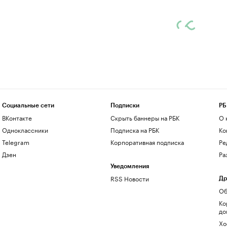
Социальные сети
Подписки
РБ
ВКонтакте
Скрыть баннеры на РБК
О 
Одноклассники
Подписка на РБК
Ко
Telegram
Корпоративная подписка
Ре
Дзен
Ра
Уведомления
RSS Новости
Др
Об
Ко
до
Хо