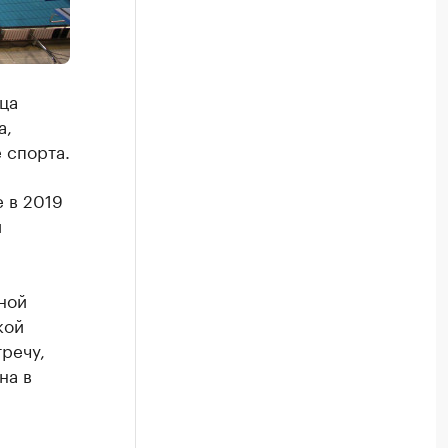
ца
а,
 спорта.
 в 2019
й
ной
кой
речу,
на в