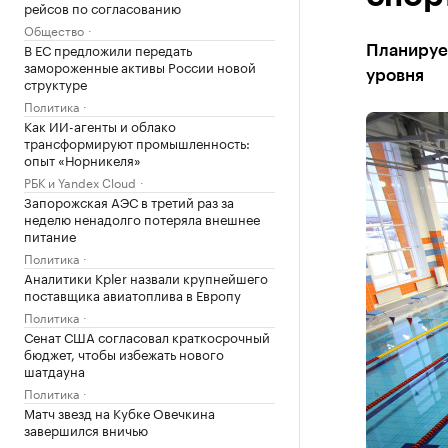
рейсов по согласованию
Общество
В ЕС предложили передать
Планирует
замороженные активы России новой
уровня
структуре
Политика
Как ИИ-агенты и облако
трансформируют промышленность:
опыт «Норникеля»
РБК и Yandex Cloud
Запорожская АЭС в третий раз за
неделю ненадолго потеряла внешнее
питание
Политика
Аналитики Kpler назвали крупнейшего
поставщика авиатоплива в Европу
Политика
Сенат США согласовал краткосрочный
бюджет, чтобы избежать нового
шатдауна
Политика
Матч звезд на Кубке Овечкина
завершился вничью