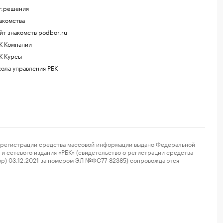
г.решения
акомства
йт знакомств podbor.ru
К Компании
К Курсы
ола управления РБК
регистрации средства массовой информации выдано Федеральной
и сетевого издания «РБК» (свидетельство о регистрации средства
ор) 03.12.2021 за номером ЭЛ №ФС77-82385) сопровождаются