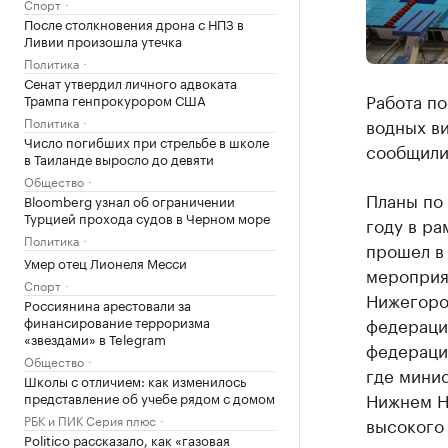
Спорт
После столкновения дрона с НПЗ в
Ливии произошла утечка
Политика
Сенат утвердил личного адвоката
Работа по
Трампа генпрокурором США
Политика
водных ви
Число погибших при стрельбе в школе
сообщили
в Таиланде выросло до девяти
Общество
Планы по 
Bloomberg узнал об ограничении
Турцией прохода судов в Черном море
году в ра
Политика
прошел в 
Умер отец Лионеля Месси
мероприя
Спорт
Нижегоро
Россиянина арестовали за
финансирование терроризма
федераци
«звездами» в Telegram
федераци
Общество
где минис
Школы с отличием: как изменилось
Нижнем Н
представление об учебе рядом с домом
РБК и ПИК Серия плюс
высокого 
Politico рассказало, как «газовая