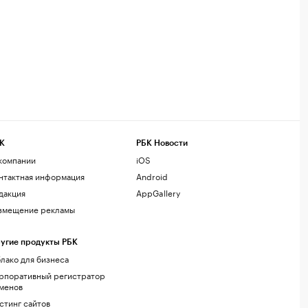
К
РБК Новости
компании
iOS
нтактная информация
Android
дакция
AppGallery
змещение рекламы
угие продукты РБК
лако для бизнеса
рпоративный регистратор
менов
стинг сайтов