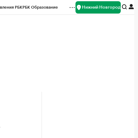
Нижний Новгород
вления РБК
РБК Образование
редитные рейтинги
Франшизы
нсы
Рынок наличной валюты
в