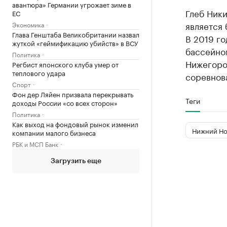
авантюра» Германии угрожает зиме в
Глеб Ники
ЕС
является 
Экономика
Глава Генштаба Великобритании назвал
В 2019 го
жуткой «геймификацию убийств» в ВСУ
бассейно
Политика
Нижегоро
Регбист японского клуба умер от
теплового удара
соревнов
Спорт
Фон дер Ляйен призвала перекрывать
Теги
доходы России «со всех сторон»
Политика
Как выход на фондовый рынок изменил
Нижний Но
компании малого бизнеса
РБК и МСП Банк
Загрузить еще