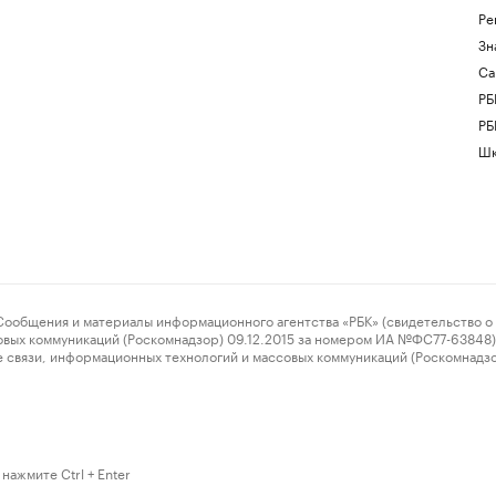
Ре
Зн
Са
РБ
РБ
Шк
ения и материалы информационного агентства «РБК» (свидетельство о 
овых коммуникаций (Роскомнадзор) 09.12.2015 за номером ИА №ФС77-63848) 
 связи, информационных технологий и массовых коммуникаций (Роскомнадз
нажмите Ctrl + Enter