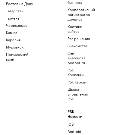
бизнеса
Ростов-на-Дону
Корпоративный
Татарстан
регистратор
Тюмень
доменов
Черноземье
Хостинг
сайтов
Кавказ
Рег.решения
Карелия
Знакомства
Мурманск
Сайт
Приморский
знакомств
край
podbor.ru
РБК
Компании
РБК Курсы
Школа
управления
РБК
РБК
Новости
iOS
Android