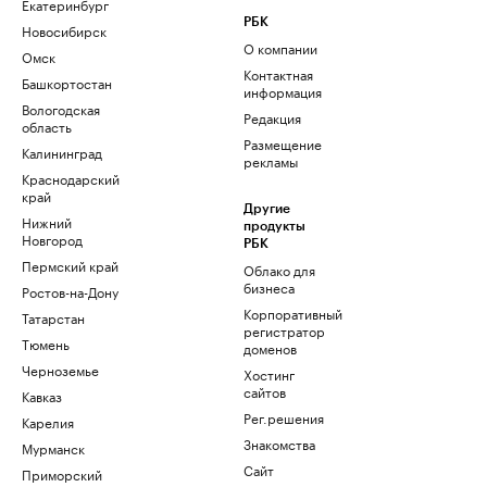
Екатеринбург
РБК
Новосибирск
О компании
Омск
Контактная
Башкортостан
информация
Вологодская
Редакция
область
Размещение
Калининград
рекламы
Краснодарский
край
Другие
Нижний
продукты
Новгород
РБК
Пермский край
Облако для
бизнеса
Ростов-на-Дону
Корпоративный
Татарстан
регистратор
Тюмень
доменов
Черноземье
Хостинг
сайтов
Кавказ
Рег.решения
Карелия
Знакомства
Мурманск
Сайт
Приморский
знакомств