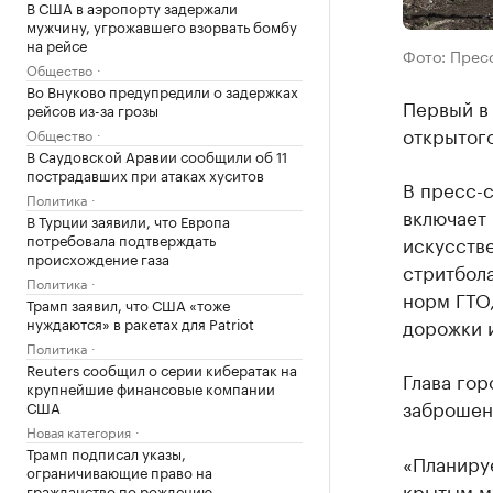
В США в аэропорту задержали
мужчину, угрожавшего взорвать бомбу
на рейсе
Фото: Прес
Общество
Во Внуково предупредили о задержках
Первый в
рейсов из-за грозы
открытого
Общество
В Саудовской Аравии сообщили об 11
пострадавших при атаках хуситов
В пресс-
Политика
включает
В Турции заявили, что Европа
потребовала подтверждать
искусств
происхождение газа
стритбола
Политика
норм ГТО,
Трамп заявил, что США «тоже
нуждаются» в ракетах для Patriot
дорожки и
Политика
Reuters сообщил о серии кибератак на
Глава гор
крупнейшие финансовые компании
заброшен
США
Новая категория
Трамп подписал указы,
«Планиру
ограничивающие право на
крытым ма
гражданство по рождению