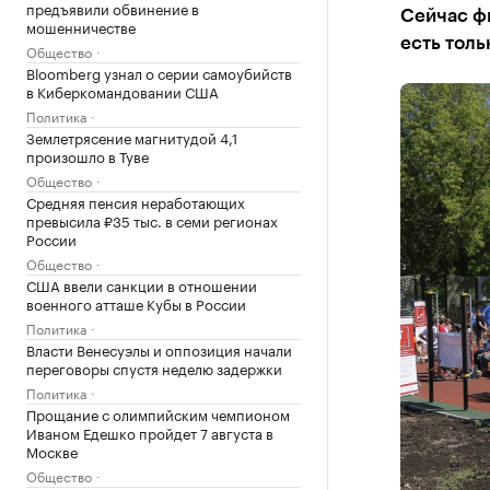
предъявили обвинение в
Сейчас ф
мошенничестве
есть толь
Общество
Bloomberg узнал о серии самоубийств
в Киберкомандовании США
Политика
Землетрясение магнитудой 4,1
произошло в Туве
Общество
Средняя пенсия неработающих
превысила ₽35 тыс. в семи регионах
России
Общество
США ввели санкции в отношении
военного атташе Кубы в России
Политика
Власти Венесуэлы и оппозиция начали
переговоры спустя неделю задержки
Политика
Прощание с олимпийским чемпионом
Иваном Едешко пройдет 7 августа в
Москве
Общество