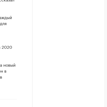
каждый
 для
в 2020
да новый
н в
в