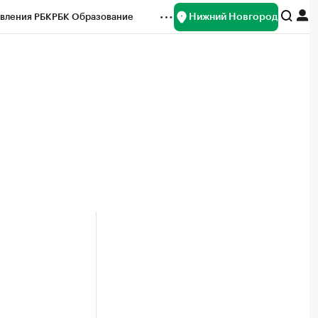
Нижний Новгород
вления РБК
РБК Образование
редитные рейтинги
Франшизы
нсы
Рынок наличной валюты