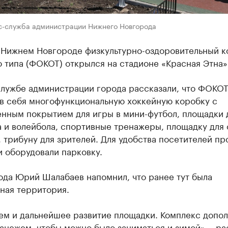
с-служба администрации Нижнего Новгорода
 Нижнем Новгороде физкультурно-оздоровительный к
 типа (ФОКОТ) открылся на стадионе «Красная Этна»
службе администрации города рассказали, что ФОКО
 в себя многофункциональную хоккейную коробку с
енным покрытием для игры в мини-футбол, площадки 
 и волейбола, спортивные тренажеры, площадку для 
 трибуну для зрителей. Для удобства посетителей п
 оборудовали парковку.
ода Юрий Шалабаев напомнил, что ранее тут была
ная территория.
ем и дальнейшее развитие площадки. Комплекс допол
нежем, чтобы можно было заниматься и зимой», - ра