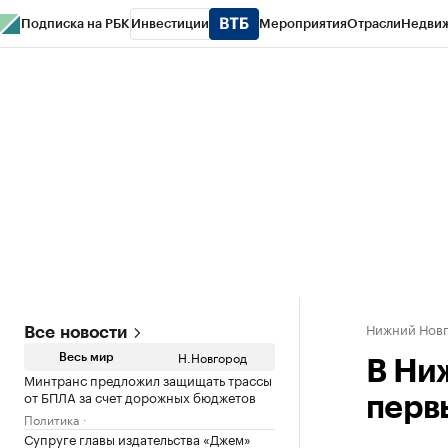
Подписка на РБК
Инвестиции
Мероприятия
Отрасли
Недви
РБК Курсы
РБК Life
Тренды
Визионеры
Национальные проекты
Горо
Газета
Спецпроекты СПб
Конференции СПб
Спецпроекты
Проверк
Нижний Нов
Все новости
Н.Новгород
Весь мир
В Ни
Минтранс предложил защищать трассы
от БПЛА за счет дорожных бюджетов
перв
Политика
Супруге главы издательства «Джем»