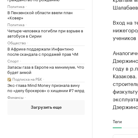
Шалабаев
Политика
В Пензенской области ввели план
«Ковер»
Вход на 
Политика
нижегород
Четыре человека погибли при взрыве в
автобусе в Сирии
учеников
Общество
В Африке поддержали Инфантино
Аналогич
после скандала с продажей прав ЧМ
Дзержинск
Спорт
Запасы газа в Европе на минимуме. Что
году в р.
будет зимой
Казакова.
Подписка на РБК
строитель
Экс-глава Mind Money признала вину
по «делу брокеров» о хищении ₽7 млрд
физкульту
Финансы
эксплуат
Дзержинс
Загрузить еще
Теги