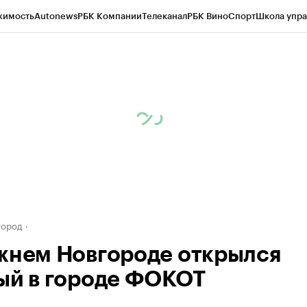
жимость
Autonews
РБК Компании
Телеканал
РБК Вино
Спорт
Школа упра
д
Стиль
Крипто
РБК Бизнес-среда
Дискуссионный клуб
Исследования
К
а контрагентов
Политика
Экономика
Бизнес
Технологии и медиа
Фина
город
жнем Новгороде открылся
ый в городе ФОКОТ