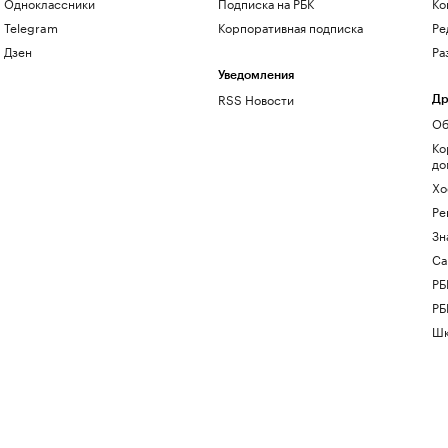
Одноклассники
Подписка на РБК
Ко
Telegram
Корпоративная подписка
Ре
Дзен
Ра
Уведомления
RSS Новости
Др
Об
Ко
до
Хо
Ре
Зн
Са
РБ
РБ
Шк