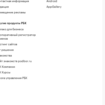
нтактная информация
Android
дакция
AppGallery
змещение рекламы
угие продукты РБК
лако для бизнеса
рпоративный регистратор
менов
стинг сайтов
г.решения
акомства
йт знакомств podbor.ru
К Компании
К Курсы
ола управления РБК