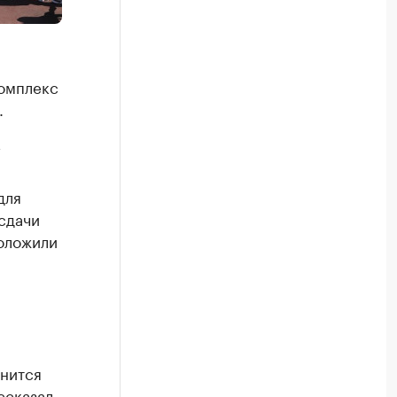
омплекс
.
Т
для
сдачи
роложили
нится
ссказал