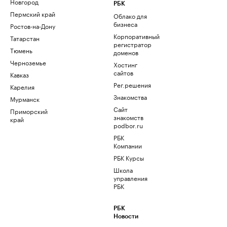
Новгород
РБК
Пермский край
Облако для
бизнеса
Ростов-на-Дону
Корпоративный
Татарстан
регистратор
Тюмень
доменов
Черноземье
Хостинг
сайтов
Кавказ
Рег.решения
Карелия
Знакомства
Мурманск
Сайт
Приморский
знакомств
край
podbor.ru
РБК
Компании
РБК Курсы
Школа
управления
РБК
РБК
Новости