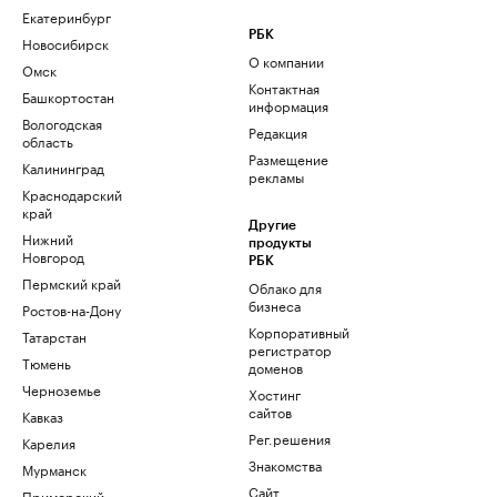
Екатеринбург
РБК
Новосибирск
О компании
Омск
Контактная
Башкортостан
информация
Вологодская
Редакция
область
Размещение
Калининград
рекламы
Краснодарский
край
Другие
Нижний
продукты
Новгород
РБК
Пермский край
Облако для
бизнеса
Ростов-на-Дону
Корпоративный
Татарстан
регистратор
Тюмень
доменов
Черноземье
Хостинг
сайтов
Кавказ
Рег.решения
Карелия
Знакомства
Мурманск
Сайт
Приморский