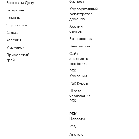
бизнеса
Ростов-на-Дону
Корпоративный
Татарстан
регистратор
Тюмень
доменов
Черноземье
Хостинг
сайтов
Кавказ
Рег.решения
Карелия
Знакомства
Мурманск
Сайт
Приморский
знакомств
край
podbor.ru
РБК
Компании
РБК Курсы
Школа
управления
РБК
РБК
Новости
iOS
Android