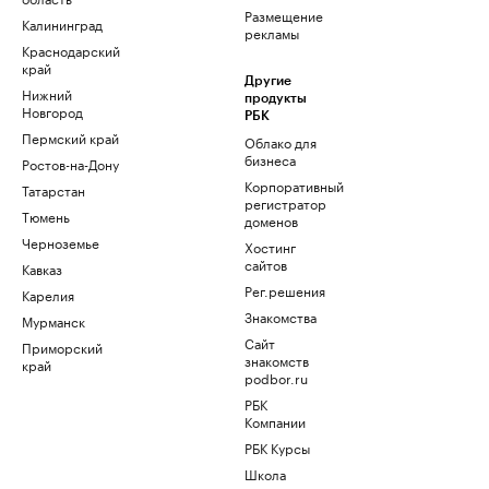
Размещение
Калининград
рекламы
Краснодарский
край
Другие
Нижний
продукты
Новгород
РБК
Пермский край
Облако для
бизнеса
Ростов-на-Дону
Корпоративный
Татарстан
регистратор
Тюмень
доменов
Черноземье
Хостинг
сайтов
Кавказ
Рег.решения
Карелия
Знакомства
Мурманск
Сайт
Приморский
знакомств
край
podbor.ru
РБК
Компании
РБК Курсы
Школа