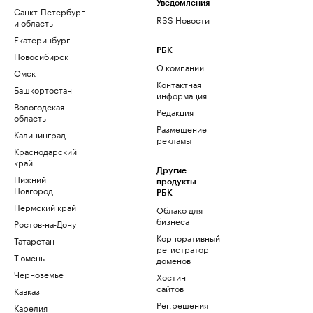
Уведомления
Санкт-Петербург
RSS Новости
и область
Екатеринбург
РБК
Новосибирск
О компании
Омск
Контактная
Башкортостан
информация
Вологодская
Редакция
область
Размещение
Калининград
рекламы
Краснодарский
край
Другие
Нижний
продукты
Новгород
РБК
Пермский край
Облако для
бизнеса
Ростов-на-Дону
Корпоративный
Татарстан
регистратор
Тюмень
доменов
Черноземье
Хостинг
сайтов
Кавказ
Рег.решения
Карелия