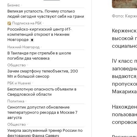
Бизнес
Великая усталость. Почему столько
Фото: Керж
людей сегодня чувствуют себя на грани
Подписка на РБК
Российско-киргизский центр ИТ-
Керженск
компетенций откроют в Нижнем
высокой 
Новгороде
социально
Нижний Новгород
В Таиланде при стрельбе в школе
погибли два человека
lV класс
Общество
заповедни
Зачем смартфону телеобъектив, 200
выдаются
Мп и большой сенсор
пропусков
РБК и Huawei
Беспилотную опасность объявили в
Макариха,
Свердловской области
Политика
Нахожден
Синоптик допустил обновление
температурного рекорда в Москве 7
пользован
августа
сопровож
Общество
Умерла заслуженный тренер России по
фехтованию Фаина Саевич
Региональ