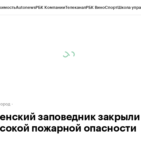
жимость
Autonews
РБК Компании
Телеканал
РБК Вино
Спорт
Школа упра
д
Стиль
Крипто
РБК Бизнес-среда
Дискуссионный клуб
Исследования
К
а контрагентов
Политика
Экономика
Бизнес
Технологии и медиа
Фина
город
енский заповедник закрыли 
ысокой пожарной опасности