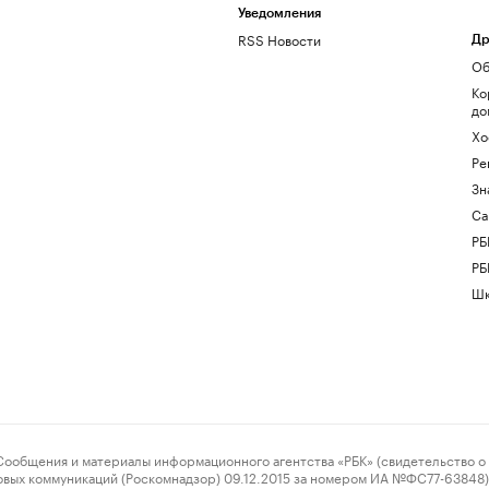
Уведомления
RSS Новости
Др
Об
Ко
до
Хо
Ре
Зн
Са
РБ
РБ
Шк
ения и материалы информационного агентства «РБК» (свидетельство о 
овых коммуникаций (Роскомнадзор) 09.12.2015 за номером ИА №ФС77-63848) 