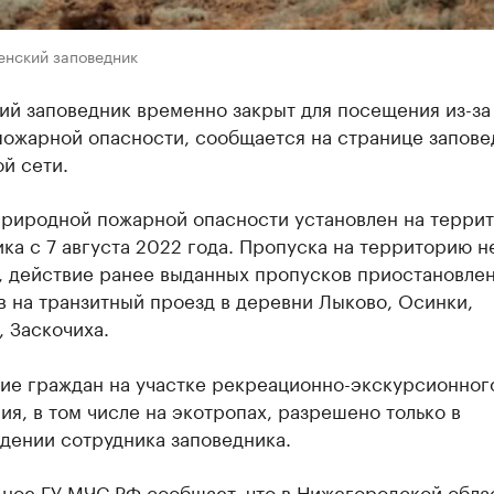
енский заповедник
ий заповедник временно закрыт для посещения из-за
пожарной опасности, сообщается на странице запове
й сети.
 природной пожарной опасности установлен на терри
ка с 7 августа 2022 года. Пропуска на территорию н
, действие ранее выданных пропусков приостановле
 на транзитный проезд в деревни Лыково, Осинки,
 Заскочиха.
ие граждан на участке рекреационно-экскурсионног
ия, в том числе на экотропах, разрешено только в
дении сотрудника заповедника.
ное ГУ МЧС РФ сообщает, что в Нижегородской облас