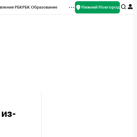
Нижний Новгород
вления РБК
РБК Образование
редитные рейтинги
Франшизы
нсы
Рынок наличной валюты
из-