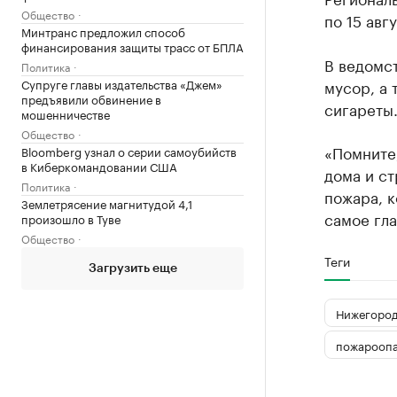
Общество
по 15 авг
Минтранс предложил способ
финансирования защиты трасс от БПЛА
В ведомст
Политика
Супруге главы издательства «Джем»
мусор, а 
предъявили обвинение в
сигареты
мошенничестве
Общество
«Помните,
Bloomberg узнал о серии самоубийств
в Киберкомандовании США
дома и ст
Политика
пожара, 
Землетрясение магнитудой 4,1
самое гла
произошло в Туве
Общество
Теги
Загрузить еще
Нижегород
пожароопа