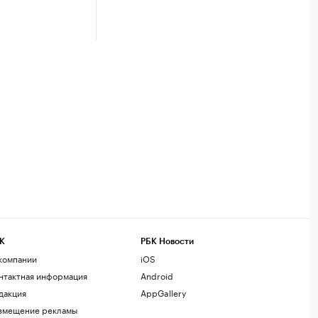
К
РБК Новости
компании
iOS
нтактная информация
Android
дакция
AppGallery
змещение рекламы