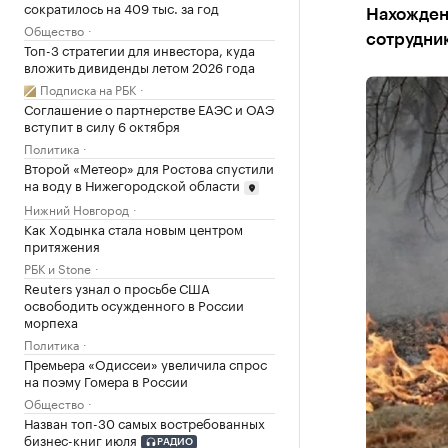
сократилось на 409 тыс. за год
Нахожден
Общество
сотрудни
Топ-3 стратегии для инвестора, куда
вложить дивиденды летом 2026 года
Подписка на РБК
Соглашение о партнерстве ЕАЭС и ОАЭ
вступит в силу 6 октября
Политика
Второй «Метеор» для Ростова спустили
на воду в Нижегородской области
Нижний Новгород
Как Ходынка стала новым центром
притяжения
РБК и Stone
Reuters узнал о просьбе США
освободить осужденного в России
морпеха
Политика
Премьера «Одиссеи» увеличила спрос
на поэму Гомера в России
Общество
Назван топ-30 самых востребованных
бизнес-книг июля
РАДИО