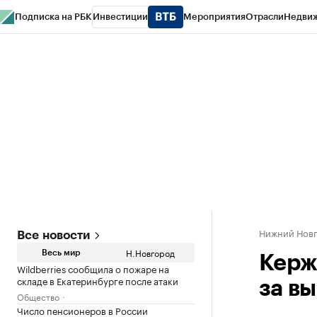
Подписка на РБК
Инвестиции
Мероприятия
Отрасли
Недви
РБК Курсы
РБК Life
Тренды
Визионеры
Национальные проекты
Горо
Газета
Спецпроекты СПб
Конференции СПб
Спецпроекты
Проверк
Нижний Нов
Все новости
Н.Новгород
Весь мир
Керж
Wildberries сообщила о пожаре на
складе в Екатеринбурге после атаки
за в
Общество
Число пенсионеров в России