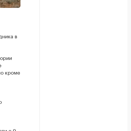
дника в
тории
е
но кроме
о
ти с 9