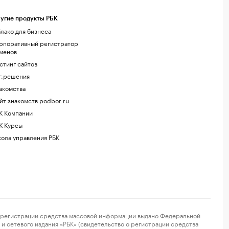
угие продукты РБК
лако для бизнеса
рпоративный регистратор
менов
стинг сайтов
г.решения
акомства
йт знакомств podbor.ru
К Компании
К Курсы
ола управления РБК
регистрации средства массовой информации выдано Федеральной
и сетевого издания «РБК» (свидетельство о регистрации средства