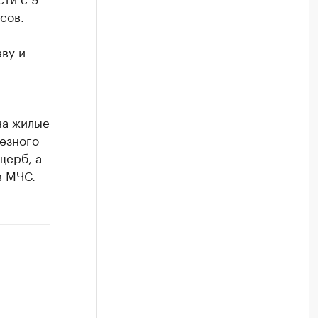
сов.
аву и
на жилые
ьезного
щерб, а
в МЧС.