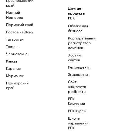
край
Другие
Нижний
продукты
Новгород
РБК
Пермский край
Облако для
бизнеса
Ростов-на-Дону
Корпоративный
Татарстан
регистратор
Тюмень
доменов
Черноземье
Хостинг
сайтов
Кавказ
Рег.решения
Карелия
Знакомства
Мурманск
Сайт
Приморский
знакомств
край
podbor.ru
РБК
Компании
РБК Курсы
Школа
управления
РБК