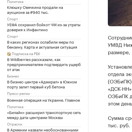
Политика
Клюшку Овечкина продали на
аукционе за ₽940 тыс.
Спорт
УЕФА сохранил бойкот ЧМ из-за утраты
доверия к Инфантино
Спорт
Сотрудни
В каких регионах ослабили меры по
УМВД Ниж
бензину. Карта и актуальная ситуация
размере,
Подписка на РБК
В Wildberries рассказали, как
предпринимателям подтвердить ущерб
Установле
от атак
отдела э
Бизнес
(ОЭБиПК),
В бизнес-центре «Адмирал» в Южном
порту залит первый куб бетона
«ДСК-НН»
Пресс-релиз
ОЭБиПК д
Военная операция на Украине. Главное
этом день
Политика
«Билайн» расширил транспортную сеть
Сумма ср
между дата-центрами Москвы
Отрасли
тыс. руб.
В Армении назвали необоснованными