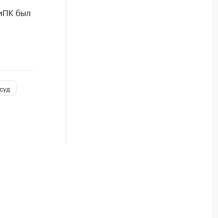
иПК был
суд