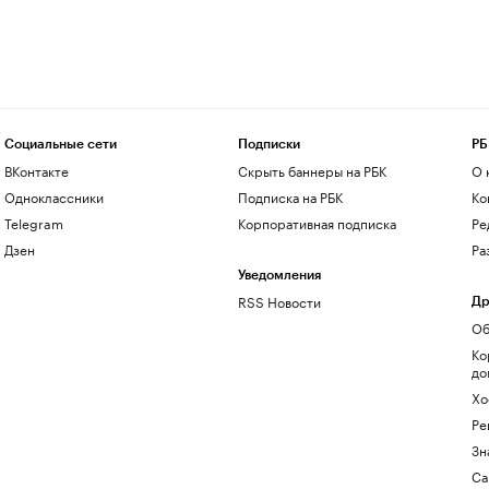
Социальные сети
Подписки
РБ
ВКонтакте
Скрыть баннеры на РБК
О 
Одноклассники
Подписка на РБК
Ко
Telegram
Корпоративная подписка
Ре
Дзен
Ра
Уведомления
RSS Новости
Др
Об
Ко
до
Хо
Ре
Зн
Са