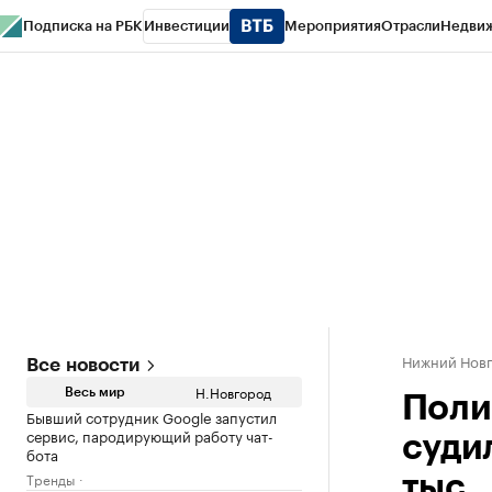
Подписка на РБК
Инвестиции
Мероприятия
Отрасли
Недви
РБК Курсы
РБК Life
Тренды
Визионеры
Национальные проекты
Горо
Газета
Спецпроекты СПб
Конференции СПб
Спецпроекты
Проверк
Нижний Нов
Все новости
Н.Новгород
Весь мир
Поли
Бывший сотрудник Google запустил
сервис, пародирующий работу чат-
суди
бота
Тренды
тыс.