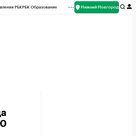
Нижний Новгород
вления РБК
РБК Образование
редитные рейтинги
Франшизы
нсы
Рынок наличной валюты
да
00