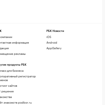
К
РБК Новости
компании
iOS
нтактная информация
Android
дакция
AppGallery
змещение рекламы
угие продукты РБК
лако для бизнеса
рпоративный регистратор
менов
стинг сайтов
г.решения
акомства
йт знакомств podbor.ru