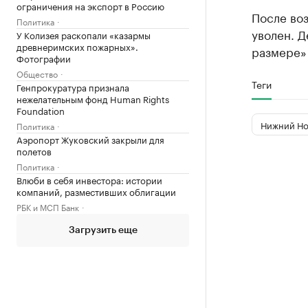
ограничения на экспорт в Россию
После во
Политика
уволен. Д
У Колизея раскопали «казармы
древнеримских пожарных».
размере» (
Фотографии
Общество
Теги
Генпрокуратура признала
нежелательным фонд Human Rights
Foundation
Нижний Но
Политика
Аэропорт Жуковский закрыли для
полетов
Политика
Влюби в себя инвестора: истории
компаний, разместивших облигации
РБК и МСП Банк
Загрузить еще