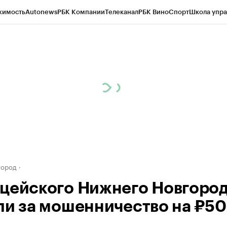
жимость
Autonews
РБК Компании
Телеканал
РБК Вино
Спорт
Школа упра
д
Стиль
Крипто
РБК Бизнес-среда
Дискуссионный клуб
Исследования
К
а контрагентов
Политика
Экономика
Бизнес
Технологии и медиа
Фина
город
цейского Нижнего Новгоро
ли за мошенничество на ₽5