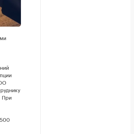
ями
ений
упции
ООО
труднику
. При
 500