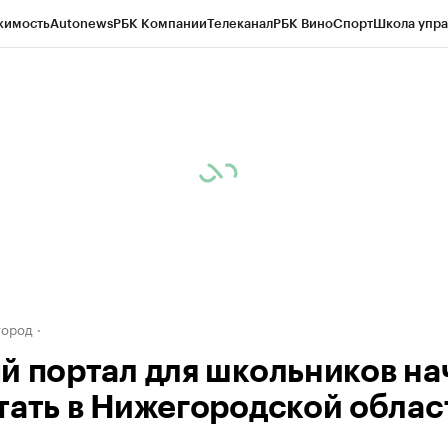
жимость
Autonews
РБК Компании
Телеканал
РБК Вино
Спорт
Школа упра
д
Стиль
Крипто
РБК Бизнес-среда
Дискуссионный клуб
Исследования
К
а контрагентов
Политика
Экономика
Бизнес
Технологии и медиа
Фина
город
й портал для школьников на
тать в Нижегородской облас