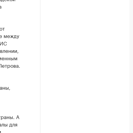
з
ют
е между
ГИС
влении,
еменным
Петрова.
аны,
траны. А
алы для
м