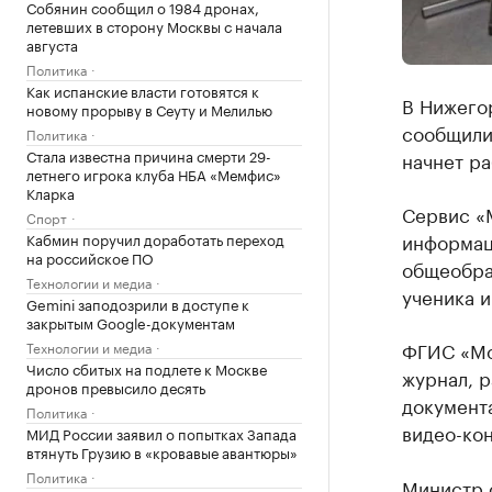
Собянин сообщил о 1984 дронах,
летевших в сторону Москвы с начала
августа
Политика
Как испанские власти готовятся к
В Нижегор
новому прорыву в Сеуту и Мелилью
сообщили 
Политика
Стала известна причина смерти 29-
начнет ра
летнего игрока клуба НБА «Мемфис»
Кларка
Сервис «
Спорт
информац
Кабмин поручил доработать переход
на российское ПО
общеобраз
Технологии и медиа
ученика и
Gemini заподозрили в доступе к
закрытым Google-документам
ФГИС «Мо
Технологии и медиа
Число сбитых на подлете к Москве
журнал, р
дронов превысило десять
документа
Политика
видео-кон
МИД России заявил о попытках Запада
втянуть Грузию в «кровавые авантюры»
Политика
Министр 