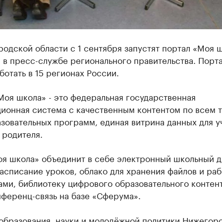
одской области с 1 сентября запустят портал «Моя ш
в пресс-службе регионального правительства. Порта
ботать в 15 регионах России.
Моя школа» - это федеральная государственная
ионная система с качественным контентом по всем 
овательных программ, единая витрина данных для у
 родителя.
я школа» объединит в себе электронный школьный д
асписание уроков, облако для хранения файлов и раб
ми, библиотеку цифрового образовательного контент
ференц-связь на базе «Сферума».
образования, науки и молодёжной политики Нижегор