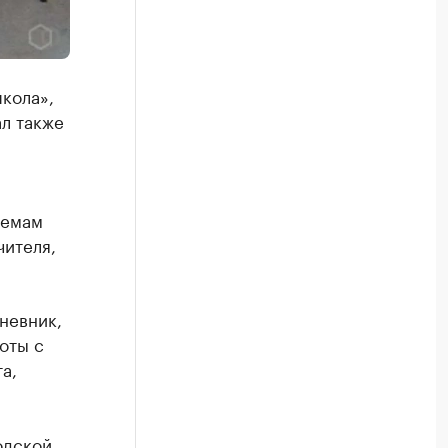
кола»,
л также
темам
чителя,
невник,
оты с
а,
одской