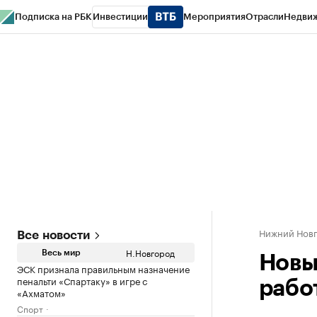
Подписка на РБК
Инвестиции
Мероприятия
Отрасли
Недви
РБК Курсы
РБК Life
Тренды
Визионеры
Национальные проекты
Горо
Газета
Спецпроекты СПб
Конференции СПб
Спецпроекты
Проверк
Нижний Нов
Все новости
Н.Новгород
Весь мир
Новы
ЭСК признала правильным назначение
пенальти «Спартаку» в игре с
рабо
«Ахматом»
Спорт