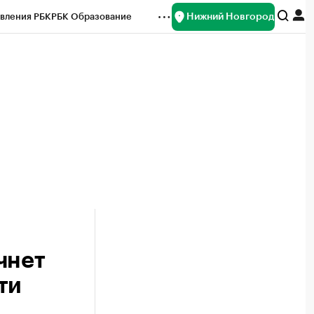
Нижний Новгород
вления РБК
РБК Образование
редитные рейтинги
Франшизы
нсы
Рынок наличной валюты
чнет
ти