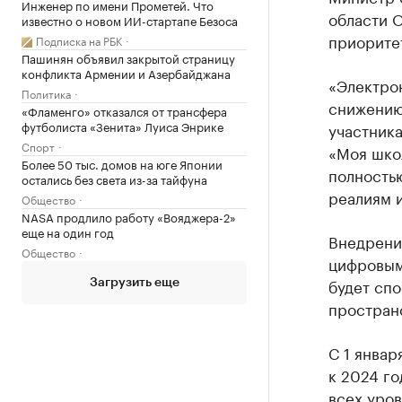
Инженер по имени Прометей. Что
области О
известно о новом ИИ-стартапе Безоса
приоритет
Подписка на РБК
Пашинян объявил закрытой страницу
конфликта Армении и Азербайджана
«Электро
Политика
снижению
«Фламенго» отказался от трансфера
футболиста «Зенита» Луиса Энрике
участник
Спорт
«Моя школ
Более 50 тыс. домов на юге Японии
полность
остались без света из-за тайфуна
реалиям и
Общество
NASA продлило работу «Вояджера-2»
еще на один год
Внедрени
Общество
цифровым
будет спо
Загрузить еще
простран
С 1 январ
к 2024 г
всех уро