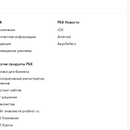
К
РБК Новости
компании
iOS
нтактная информация
Android
дакция
AppGallery
змещение рекламы
угие продукты РБК
лако для бизнеса
рпоративный регистратор
менов
стинг сайтов
г.решения
акомства
йт знакомств podbor.ru
К Компании
К Курсы