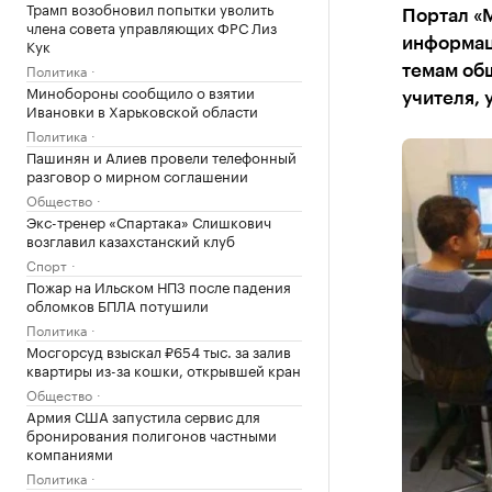
Трамп возобновил попытки уволить
Портал «М
члена совета управляющих ФРС Лиз
Кук
информац
Политика
темам об
Минобороны сообщило о взятии
учителя, 
Ивановки в Харьковской области
Политика
Пашинян и Алиев провели телефонный
разговор о мирном соглашении
Общество
Экс-тренер «Спартака» Слишкович
возглавил казахстанский клуб
Спорт
Пожар на Ильском НПЗ после падения
обломков БПЛА потушили
Политика
Мосгорсуд взыскал ₽654 тыс. за залив
квартиры из-за кошки, открывшей кран
Общество
Армия США запустила сервис для
бронирования полигонов частными
компаниями
Политика