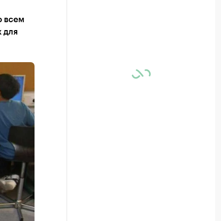
о всем
 для