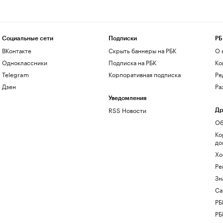
Социальные сети
Подписки
РБ
ВКонтакте
Скрыть баннеры на РБК
О 
Одноклассники
Подписка на РБК
Ко
Telegram
Корпоративная подписка
Ре
Дзен
Ра
Уведомления
RSS Новости
Др
Об
Ко
до
Хо
Ре
Зн
Са
РБ
РБ