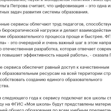
льга Петрова считает, что цифровизация – это одна и
ных задач развития системы образования.
нные сервисы облегчают труд педагогов, способству
 бюрократической нагрузки и делают взаимодействи
ами образовательного процесса проще и быстрее. Ф
а» - это очередной и очень важный шаг в этом напра
ю отечественная разработка, которая отвечает совр
 повышает эффективность нашей работы», - сказала 
е сервиса обеспечит равный доступ к качественным
 образовательным ресурсам на всей территории стр
собствовать созданию единого образовательного
ства.
я следующего года к сервису подключат все школы с
оду на ФГИС «Моя школа» будут представлены матери
вней общего образования по всем учебным предмета