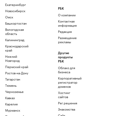
Екатеринбург
РБК
Новосибирск
О компании
Омск
Контактная
Башкортостан
информация
Вологодская
Редакция
область
Размещение
Калининград
рекламы
Краснодарский
край
Другие
Нижний
продукты
Новгород
РБК
Пермский край
Облако для
бизнеса
Ростов-на-Дону
Корпоративный
Татарстан
регистратор
Тюмень
доменов
Черноземье
Хостинг
сайтов
Кавказ
Рег.решения
Карелия
Знакомства
Мурманск
Сайт