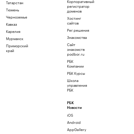
Корпоративный
Татарстан
регистратор
Тюмень
доменов
Черноземье
Хостинг
сайтов
Кавказ
Рег.решения
Карелия
Знакомства
Мурманск
Сайт
Приморский
знакомств
край
podbor.ru
РБК
Компании
РБК Курсы
Школа
управления
РБК
РБК
Новости
iOS
Android
AppGallery