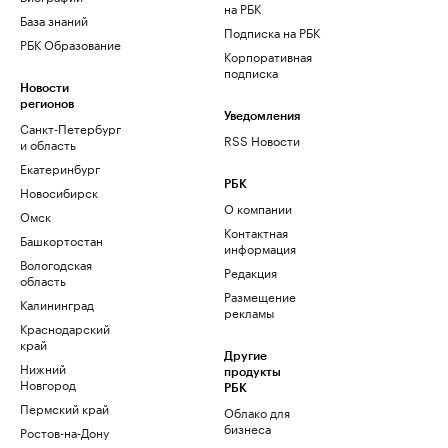
на РБК
База знаний
Подписка на РБК
РБК Образование
Корпоративная
подписка
Новости
регионов
Уведомления
Санкт-Петербург
RSS Новости
и область
Екатеринбург
РБК
Новосибирск
О компании
Омск
Контактная
Башкортостан
информация
Вологодская
Редакция
область
Размещение
Калининград
рекламы
Краснодарский
край
Другие
Нижний
продукты
Новгород
РБК
Пермский край
Облако для
бизнеса
Ростов-на-Дону