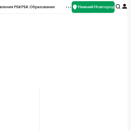
Нижний Новгород
вления РБК
РБК Образование
редитные рейтинги
Франшизы
нсы
Рынок наличной валюты