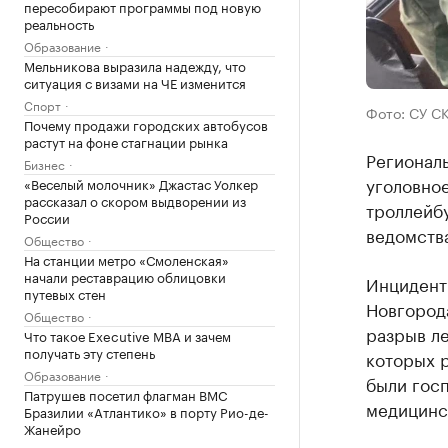
пересобирают программы под новую
реальность
Образование
Мельникова выразила надежду, что
ситуация с визами на ЧЕ изменится
Спорт
Фото: СУ С
Почему продажи городских автобусов
растут на фоне стагнации рынка
Регионал
Бизнес
уголовно
«Веселый молочник» Джастас Уолкер
рассказал о скором выдворении из
троллейб
России
ведомств
Общество
На станции метро «Смоленская»
начали реставрацию облицовки
Инцидент
путевых стен
Новгород
Общество
разрыв ле
Что такое Executive MBA и зачем
получать эту степень
которых 
Образование
были госп
Патрушев посетил флагман ВМС
медицинс
Бразилии «Атлантико» в порту Рио-де-
Жанейро