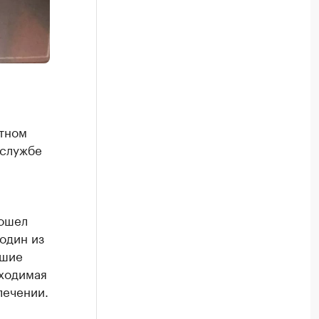
утном
-службе
зошел
один из
вшие
бходимая
лечении.