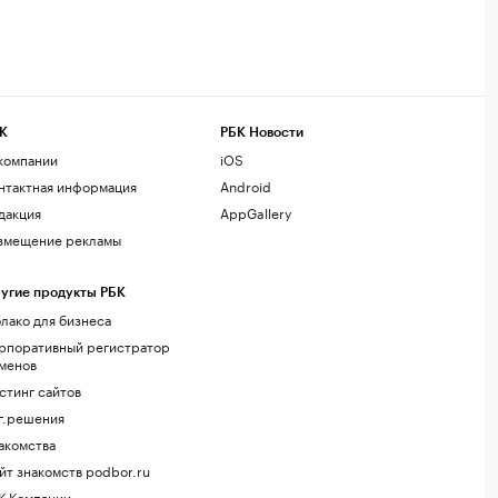
К
РБК Новости
компании
iOS
нтактная информация
Android
дакция
AppGallery
змещение рекламы
угие продукты РБК
лако для бизнеса
рпоративный регистратор
менов
стинг сайтов
г.решения
акомства
йт знакомств podbor.ru
К Компании