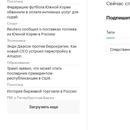
Политика
Сейчас с
Федерацию футбола Южной Кореи
обвинили в оплате интимных услуг для
судей
Подпишит
Спорт
Reuters сообщил о поставках топлива
Теги
из Южной Кореи в Россию
Экономика
Энди Джасси против бюрократии. Как
Следствен
новый CEO устроил перестройку в
Amazon
Образование
Трамп заявил, что может стать
последним президентом-
республиканцем в США
Политика
История биржевой торговли в России
РБК и Петербургская Биржа
Загрузить еще