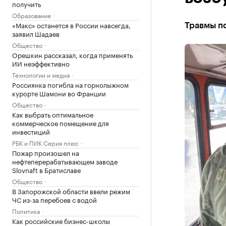
получить
Образование
«Макс» останется в России навсегда,
Травмы п
заявил Шадаев
Общество
Орешкин рассказал, когда применять
ИИ неэффективно
Технологии и медиа
Россиянка погибла на горнолыжном
курорте Шамони во Франции
Общество
Как выбрать оптимальное
коммерческое помещение для
инвестиций
РБК и ПИК Серия плюс
Пожар произошел на
нефтеперерабатывающем заводе
Slovnaft в Братиславе
Общество
В Запорожской области ввели режим
ЧС из-за перебоев с водой
Политика
Как российские бизнес-школы