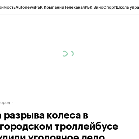
жимость
Autonews
РБК Компании
Телеканал
РБК Вино
Спорт
Школа упра
д
Стиль
Крипто
РБК Бизнес-среда
Дискуссионный клуб
Исследования
К
а контрагентов
Политика
Экономика
Бизнес
Технологии и медиа
Фина
город
а разрыва колеса в
городском троллейбусе
удили уголовное дело