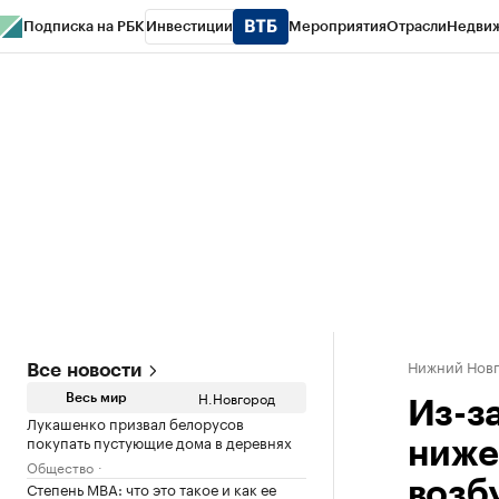
Подписка на РБК
Инвестиции
Мероприятия
Отрасли
Недви
РБК Курсы
РБК Life
Тренды
Визионеры
Национальные проекты
Горо
Газета
Спецпроекты СПб
Конференции СПб
Спецпроекты
Проверк
Нижний Нов
Все новости
Н.Новгород
Весь мир
Из-з
Лукашенко призвал белорусов
покупать пустующие дома в деревнях
ниже
Общество
Степень MBA: что это такое и как ее
возб