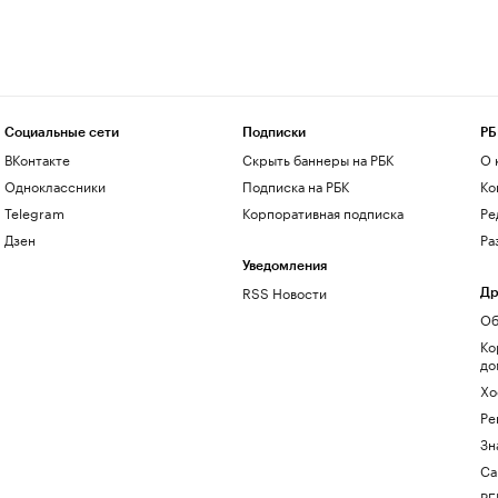
Социальные сети
Подписки
РБ
ВКонтакте
Скрыть баннеры на РБК
О 
Одноклассники
Подписка на РБК
Ко
Telegram
Корпоративная подписка
Ре
Дзен
Ра
Уведомления
RSS Новости
Др
Об
Ко
до
Хо
Ре
Зн
Са
РБ