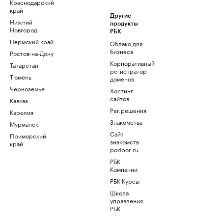
Краснодарский
край
Другие
Нижний
продукты
Новгород
РБК
Пермский край
Облако для
бизнеса
Ростов-на-Дону
Корпоративный
Татарстан
регистратор
Тюмень
доменов
Черноземье
Хостинг
сайтов
Кавказ
Рег.решения
Карелия
Знакомства
Мурманск
Сайт
Приморский
знакомств
край
podbor.ru
РБК
Компании
РБК Курсы
Школа
управления
РБК