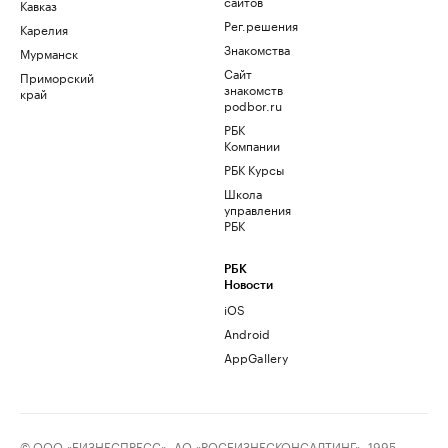
сайтов
Кавказ
Рег.решения
Карелия
Знакомства
Мурманск
Сайт
Приморский
знакомств
край
podbor.ru
РБК
Компании
РБК Курсы
Школа
управления
РБК
РБК
Новости
iOS
Android
AppGallery
© ООО «БИЗНЕСПРЕСС», АО «РОСБИЗНЕСКОНСАЛТИНГ», 1995–