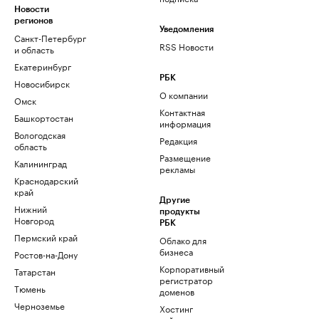
Новости
регионов
Уведомления
Санкт-Петербург
RSS Новости
и область
Екатеринбург
РБК
Новосибирск
О компании
Омск
Контактная
Башкортостан
информация
Вологодская
Редакция
область
Размещение
Калининград
рекламы
Краснодарский
край
Другие
Нижний
продукты
Новгород
РБК
Пермский край
Облако для
бизнеса
Ростов-на-Дону
Корпоративный
Татарстан
регистратор
Тюмень
доменов
Черноземье
Хостинг