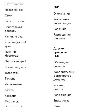
Екатеринбург
РБК
Новосибирск
О компании
Омск
Контактная
Башкортостан
информация
Вологодская
Редакция
область
Размещение
Калининград
рекламы
Краснодарский
край
Другие
Нижний
продукты
Новгород
РБК
Пермский край
Облако для
бизнеса
Ростов-на-Дону
Корпоративный
Татарстан
регистратор
Тюмень
доменов
Черноземье
Хостинг
сайтов
Кавказ
Рег.решения
Карелия
Знакомства
Мурманск
Сайт
Приморский