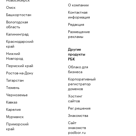
О компании
Омск
Контактная
Башкортостан
информация
Вологодская
Редакция
область
Размещение
Калининград
рекламы
Краснодарский
край
Другие
Нижний
продукты
Новгород
РБК
Пермский край
Облако для
бизнеса
Ростов-на-Дону
Корпоративный
Татарстан
регистратор
Тюмень
доменов
Черноземье
Хостинг
сайтов
Кавказ
Рег.решения
Карелия
Знакомства
Мурманск
Сайт
Приморский
знакомств
край
podbor.ru