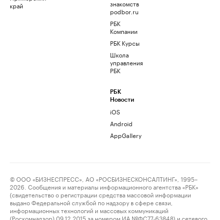
знакомств
край
podbor.ru
РБК
Компании
РБК Курсы
Школа
управления
РБК
РБК
Новости
iOS
Android
AppGallery
© ООО «БИЗНЕСПРЕСС», АО «РОСБИЗНЕСКОНСАЛТИНГ», 1995–
2026. Сообщения и материалы информационного агентства «РБК»
(свидетельство о регистрации средства массовой информации
выдано Федеральной службой по надзору в сфере связи,
информационных технологий и массовых коммуникаций
(Роскомнадзор) 09.12.2015 за номером ИА №ФС77-63848) и сетевого