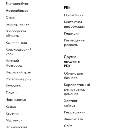
Екатеринбург
РБК
Новосибирск
О компании
Омск
Контактная
Башкортостан
информация
Вологодская
Редакция
область
Размещение
Калининград
рекламы
Краснодарский
край
Другие
Нижний
продукты
Новгород
РБК
Пермский край
Облако для
бизнеса
Ростов-на-Дону
Корпоративный
Татарстан
регистратор
Тюмень
доменов
Черноземье
Хостинг
сайтов
Кавказ
Рег.решения
Карелия
Знакомства
Мурманск
Сайт
Приморский