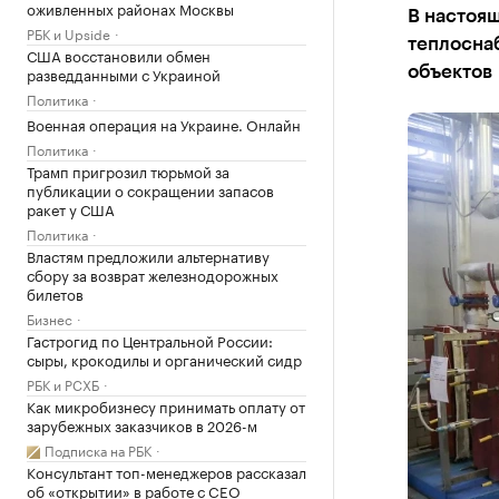
оживленных районах Москвы
В настоящ
РБК и Upside
теплоснаб
США восстановили обмен
разведданными с Украиной
объектов
Политика
Военная операция на Украине. Онлайн
Политика
Трамп пригрозил тюрьмой за
публикации о сокращении запасов
ракет у США
Политика
Властям предложили альтернативу
сбору за возврат железнодорожных
билетов
Бизнес
Гастрогид по Центральной России:
сыры, крокодилы и органический сидр
РБК и РСХБ
Как микробизнесу принимать оплату от
зарубежных заказчиков в 2026-м
Подписка на РБК
Консультант топ-менеджеров рассказал
об «открытии» в работе с CEO