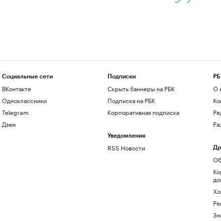
Социальные сети
Подписки
РБ
ВКонтакте
Скрыть баннеры на РБК
О 
Одноклассники
Подписка на РБК
Ко
Telegram
Корпоративная подписка
Ре
Дзен
Ра
Уведомления
RSS Новости
Др
Об
Ко
до
Хо
Ре
Зн