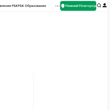
Нижний Новгород
вления РБК
РБК Образование
редитные рейтинги
Франшизы
нсы
Рынок наличной валюты