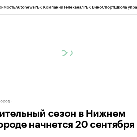
жимость
Autonews
РБК Компании
Телеканал
РБК Вино
Спорт
Школа упра
д
Стиль
Крипто
РБК Бизнес-среда
Дискуссионный клуб
Исследования
К
а контрагентов
Политика
Экономика
Бизнес
Технологии и медиа
Фина
город
ительный сезон в Нижнем
ороде начнется 20 сентября