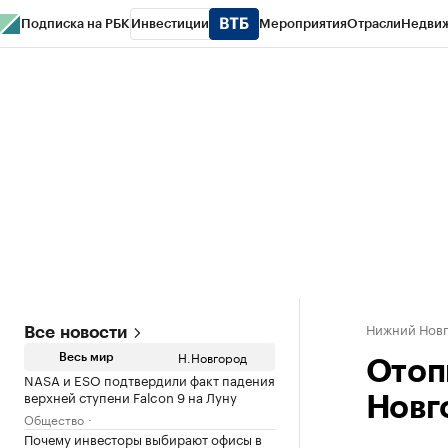
Подписка на РБК
Инвестиции
Мероприятия
Отрасли
Недви
РБК Курсы
РБК Life
Тренды
Визионеры
Национальные проекты
Горо
Газета
Спецпроекты СПб
Конференции СПб
Спецпроекты
Проверк
Нижний Нов
Все новости
Н.Новгород
Весь мир
Отоп
NASA и ESO подтвердили факт падения
верхней ступени Falcon 9 на Луну
Новг
Общество
Почему инвесторы выбирают офисы в