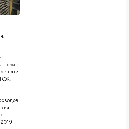
я,
»
прошли
 до пяти
 ТСЖ,
роводов
ятия
ого
 2019