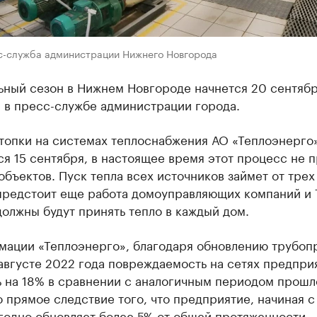
с-служба администрации Нижнего Новгорода
ьный сезон в Нижнем Новгороде начнется 20 сентябр
 в пресс-службе администрации города.
топки на системах теплоснабжения АО «Теплоэнерго
я 15 сентября, в настоящее время этот процесс не 
 объектов. Пуск тепла всех источников займет от трех
 предстоит еще работа домоуправляющих компаний и
олжны будут принять тепло в каждый дом.
мации «Теплоэнерго», благодаря обновлению трубоп
августе 2022 года повреждаемость на сетях предпри
ь на 18% в сравнении с аналогичным периодом прошл
о прямое следствие того, что предприятие, начиная с
егодно обновляет более 5% от общей протяженности