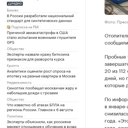
РАДИО
Бизнес
В России разработали национальный
стандарт для синтетических данных
Фото: Прес
Подписка на РБК
Причиной авиакатастрофы в США
Отопител
стало испытание военными глушителя
сообщили
GPS
Общество
Эксперты назвали кражу биткоина
Пробные 
признаком для разворота курса
завершатс
Крипто
20 из 112
Аналитики оценили рост спроса на
ипотеку на разные квартиры в Москве
дней, но
Недвижимость
которые д
Синоптик пообещал москвичам жару и
небольшие дожди с грозами
По инфор
Общество
Что известно об атаках БПЛА на
в январе-
регионы России. Главное к 6 августа
снизилас
Политика
года. «Эт
Эксперты объяснили, как россияне
меняют отношение к обучению в вузах
года, еж