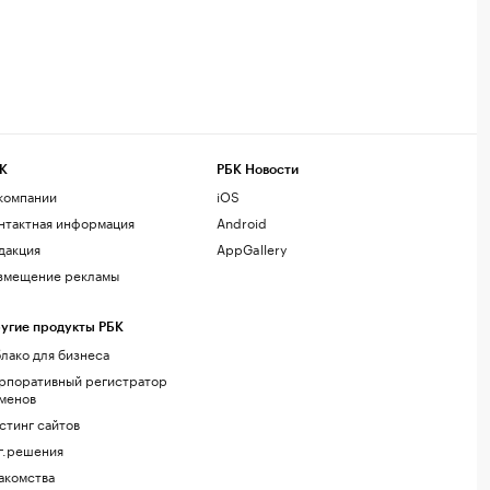
К
РБК Новости
компании
iOS
нтактная информация
Android
дакция
AppGallery
змещение рекламы
угие продукты РБК
лако для бизнеса
рпоративный регистратор
менов
стинг сайтов
г.решения
акомства