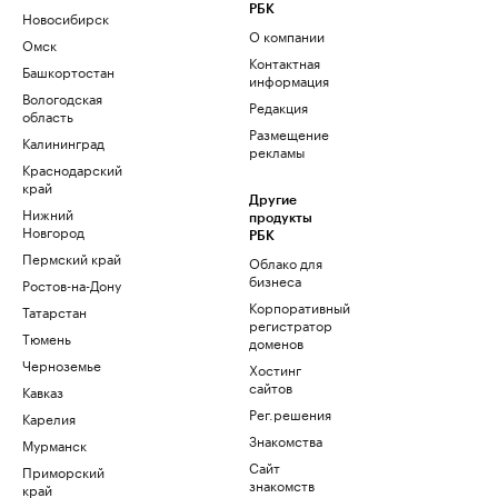
РБК
Новосибирск
О компании
Омск
Контактная
Башкортостан
информация
Вологодская
Редакция
область
Размещение
Калининград
рекламы
Краснодарский
край
Другие
Нижний
продукты
Новгород
РБК
Пермский край
Облако для
бизнеса
Ростов-на-Дону
Корпоративный
Татарстан
регистратор
Тюмень
доменов
Черноземье
Хостинг
сайтов
Кавказ
Рег.решения
Карелия
Знакомства
Мурманск
Сайт
Приморский
знакомств
край