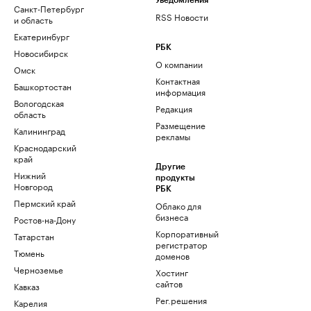
Уведомления
Санкт-Петербург
RSS Новости
и область
Екатеринбург
РБК
Новосибирск
О компании
Омск
Контактная
Башкортостан
информация
Вологодская
Редакция
область
Размещение
Калининград
рекламы
Краснодарский
край
Другие
Нижний
продукты
Новгород
РБК
Пермский край
Облако для
бизнеса
Ростов-на-Дону
Корпоративный
Татарстан
регистратор
Тюмень
доменов
Черноземье
Хостинг
сайтов
Кавказ
Рег.решения
Карелия