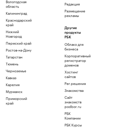
Вологодская
Редакция
область
Размещение
Калининград
рекламы
Краснодарский
край
Другие
Нижний
продукты
Новгород
РБК
Пермский край
Облако для
бизнеса
Ростов-на-Дону
Корпоративный
Татарстан
регистратор
Тюмень
доменов
Черноземье
Хостинг
сайтов
Кавказ
Рег.решения
Карелия
Знакомства
Мурманск
Сайт
Приморский
знакомств
край
podbor.ru
РБК
Компании
РБК Курсы