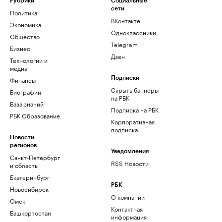
Рубрики
Социальные
сети
Политика
ВКонтакте
Экономика
Одноклассники
Общество
Telegram
Бизнес
Дзен
Технологии и
медиа
Финансы
Подписки
Скрыть баннеры
Биографии
на РБК
База знаний
Подписка на РБК
РБК Образование
Корпоративная
подписка
Новости
регионов
Уведомления
Санкт-Петербург
RSS Новости
и область
Екатеринбург
РБК
Новосибирск
О компании
Омск
Контактная
Башкортостан
информация