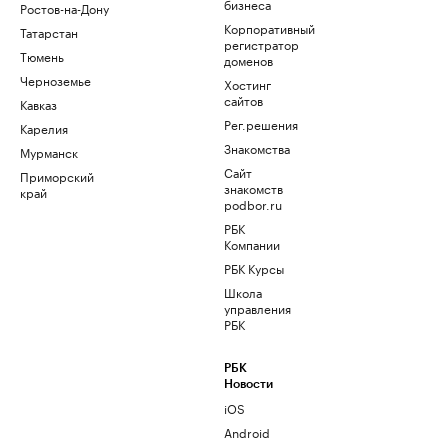
бизнеса
Ростов-на-Дону
Корпоративный
Татарстан
регистратор
Тюмень
доменов
Черноземье
Хостинг
сайтов
Кавказ
Рег.решения
Карелия
Знакомства
Мурманск
Сайт
Приморский
знакомств
край
podbor.ru
РБК
Компании
РБК Курсы
Школа
управления
РБК
РБК
Новости
iOS
Android