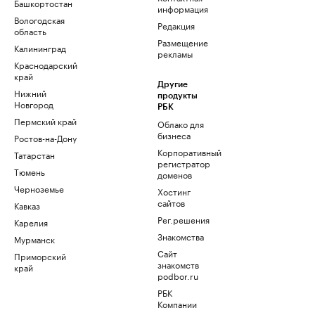
Башкортостан
информация
Вологодская
Редакция
область
Размещение
Калининград
рекламы
Краснодарский
край
Другие
Нижний
продукты
Новгород
РБК
Пермский край
Облако для
бизнеса
Ростов-на-Дону
Корпоративный
Татарстан
регистратор
Тюмень
доменов
Черноземье
Хостинг
сайтов
Кавказ
Рег.решения
Карелия
Знакомства
Мурманск
Сайт
Приморский
знакомств
край
podbor.ru
РБК
Компании