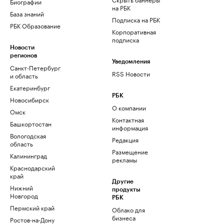
Биографии
на РБК
База знаний
Подписка на РБК
РБК Образование
Корпоративная
подписка
Новости
регионов
Уведомления
Санкт-Петербург
RSS Новости
и область
Екатеринбург
РБК
Новосибирск
О компании
Омск
Контактная
Башкортостан
информация
Вологодская
Редакция
область
Размещение
Калининград
рекламы
Краснодарский
край
Другие
Нижний
продукты
Новгород
РБК
Пермский край
Облако для
бизнеса
Ростов-на-Дону