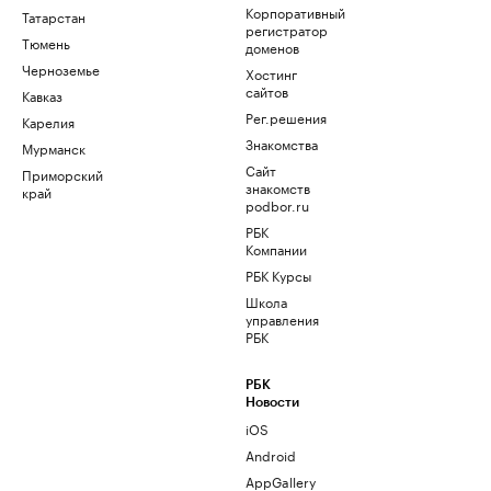
Корпоративный
Татарстан
регистратор
Тюмень
доменов
Черноземье
Хостинг
сайтов
Кавказ
Рег.решения
Карелия
Знакомства
Мурманск
Сайт
Приморский
знакомств
край
podbor.ru
РБК
Компании
РБК Курсы
Школа
управления
РБК
РБК
Новости
iOS
Android
AppGallery