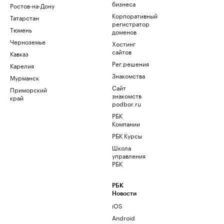
бизнеса
Ростов-на-Дону
Корпоративный
Татарстан
регистратор
Тюмень
доменов
Черноземье
Хостинг
сайтов
Кавказ
Рег.решения
Карелия
Знакомства
Мурманск
Сайт
Приморский
знакомств
край
podbor.ru
РБК
Компании
РБК Курсы
Школа
управления
РБК
РБК
Новости
iOS
Android