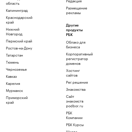
Редакция
область
Размещение
Калининград
рекламы
Краснодарский
край
Другие
Нижний
продукты
Новгород
РБК
Пермский край
Облако для
бизнеса
Ростов-на-Дону
Корпоративный
Татарстан
регистратор
Тюмень
доменов
Черноземье
Хостинг
сайтов
Кавказ
Рег.решения
Карелия
Знакомства
Мурманск
Сайт
Приморский
знакомств
край
podbor.ru
РБК
Компании
РБК Курсы
Школа