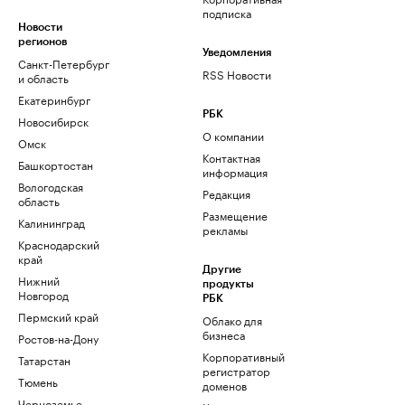
подписка
Новости
регионов
Уведомления
Санкт-Петербург
RSS Новости
и область
Екатеринбург
РБК
Новосибирск
О компании
Омск
Контактная
Башкортостан
информация
Вологодская
Редакция
область
Размещение
Калининград
рекламы
Краснодарский
край
Другие
Нижний
продукты
Новгород
РБК
Пермский край
Облако для
бизнеса
Ростов-на-Дону
Корпоративный
Татарстан
регистратор
Тюмень
доменов
Черноземье