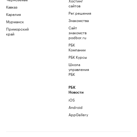
Хостинг
сайтов
Кавказ
Рег.решения
Карелия
Знакомства
Мурманск
Сайт
Приморский
знакомств
край
podbor.ru
РБК
Компании
РБК Курсы
Школа
управления
РБК
РБК
Новости
iOS
Android
AppGallery