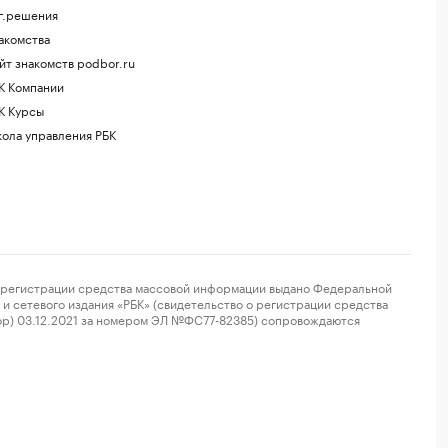
г.решения
акомства
йт знакомств podbor.ru
К Компании
К Курсы
ола управления РБК
регистрации средства массовой информации выдано Федеральной
и сетевого издания «РБК» (свидетельство о регистрации средства
ор) 03.12.2021 за номером ЭЛ №ФС77-82385) сопровождаются