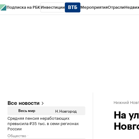
Подписка на РБК
Инвестиции
Мероприятия
Отрасли
Недви
РБК Курсы
РБК Life
Тренды
Визионеры
Национальные проекты
Горо
Газета
Спецпроекты СПб
Конференции СПб
Спецпроекты
Проверк
Нижний Нов
Все новости
Н.Новгород
Весь мир
На у
Средняя пенсия неработающих
превысила ₽35 тыс. в семи регионах
Новг
России
Общество