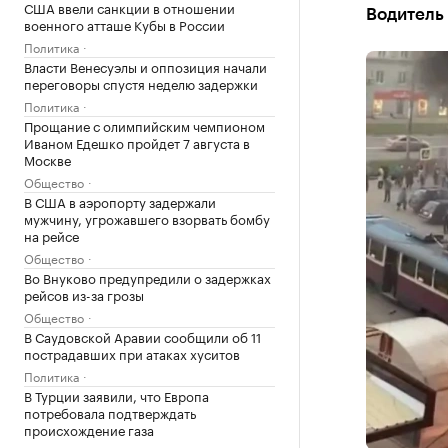
США ввели санкции в отношении
Водитель
военного атташе Кубы в России
Политика
Власти Венесуэлы и оппозиция начали
переговоры спустя неделю задержки
Политика
Прощание с олимпийским чемпионом
Иваном Едешко пройдет 7 августа в
Москве
Общество
В США в аэропорту задержали
мужчину, угрожавшего взорвать бомбу
на рейсе
Общество
Во Внуково предупредили о задержках
рейсов из-за грозы
Общество
В Саудовской Аравии сообщили об 11
пострадавших при атаках хуситов
Политика
В Турции заявили, что Европа
потребовала подтверждать
происхождение газа