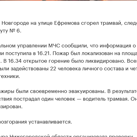
 Новгороде на улице Ефремова сгорел трамвай, сле
уту № 6.
альном управлении МЧС сообщили, что информация о
и поступила в 16.21. Пожар был локализован на площ
. В 16.34 открытое горение было ликвидировано. Все
ыли задействованы 22 человека личного состава и ч
техники.
ажиры были своевременно эвакуированы. В результат
твия пострадал один человек — водитель трамвая. О
изирован.
озгорания устанавливается.
ура Нижегородской области организовала проверку.