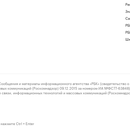
Ре
Зн
Са
РБ
РБ
Шк
ения и материалы информационного агентства «РБК» (свидетельство о 
овых коммуникаций (Роскомнадзор) 09.12.2015 за номером ИА №ФС77-63848) 
 связи, информационных технологий и массовых коммуникаций (Роскомнадз
нажмите Ctrl + Enter