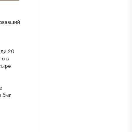
довавший
ади 20
го в
етыре
е
н был