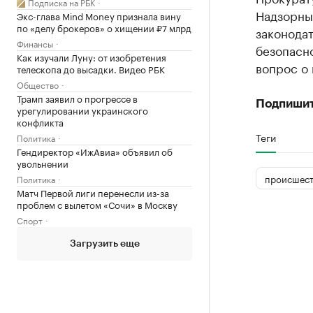
Подписка на РБК
Надзорны
Экс-глава Mind Money признала вину
по «делу брокеров» о хищении ₽7 млрд
законода
Финансы
безопасн
Как изучали Луну: от изобретения
вопрос о
телескопа до высадки. Видео РБК
Общество
Трамп заявил о прогрессе в
Подпишит
урегулировании украинского
конфликта
Теги
Политика
Гендиректор «ИжАвиа» объявил об
увольнении
происшест
Политика
Матч Первой лиги перенесли из-за
проблем с вылетом «Сочи» в Москву
Спорт
Загрузить еще