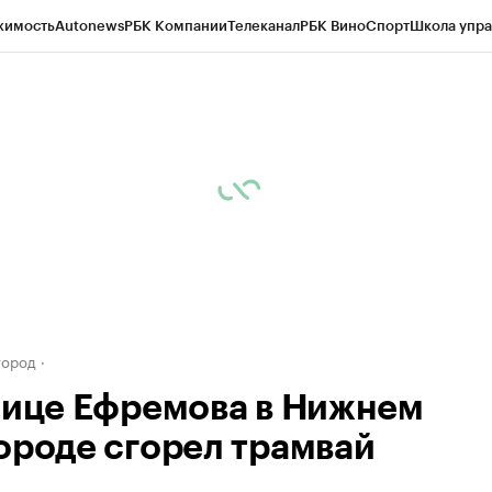
жимость
Autonews
РБК Компании
Телеканал
РБК Вино
Спорт
Школа упра
д
Стиль
Крипто
РБК Бизнес-среда
Дискуссионный клуб
Исследования
К
а контрагентов
Политика
Экономика
Бизнес
Технологии и медиа
Фина
город
лице Ефремова в Нижнем
ороде сгорел трамвай