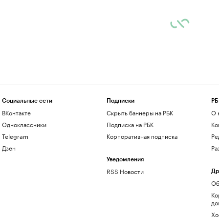
Социальные сети
Подписки
РБ
ВКонтакте
Скрыть баннеры на РБК
О 
Одноклассники
Подписка на РБК
Ко
Telegram
Корпоративная подписка
Ре
Дзен
Ра
Уведомления
RSS Новости
Др
Об
Ко
до
Хо