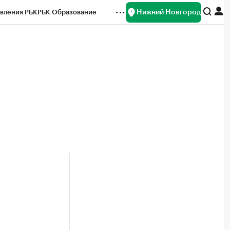
Нижний Новгород
вления РБК
РБК Образование
редитные рейтинги
Франшизы
нсы
Рынок наличной валюты