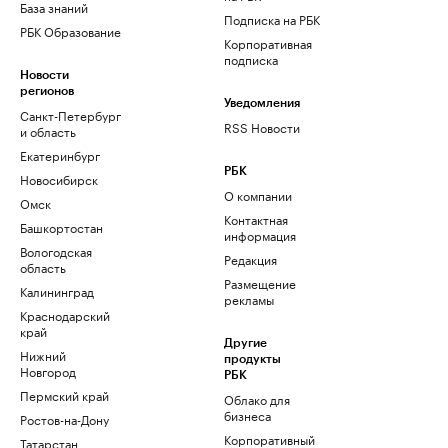
База знаний
Подписка на РБК
РБК Образование
Корпоративная
подписка
Новости
регионов
Уведомления
Санкт-Петербург
RSS Новости
и область
Екатеринбург
РБК
Новосибирск
О компании
Омск
Контактная
Башкортостан
информация
Вологодская
Редакция
область
Размещение
Калининград
рекламы
Краснодарский
край
Другие
Нижний
продукты
Новгород
РБК
Пермский край
Облако для
бизнеса
Ростов-на-Дону
Корпоративный
Татарстан