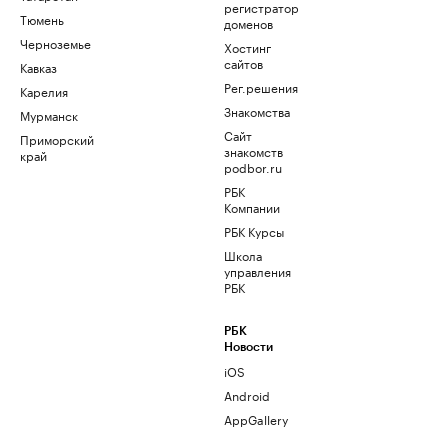
регистратор
Тюмень
доменов
Черноземье
Хостинг
сайтов
Кавказ
Рег.решения
Карелия
Знакомства
Мурманск
Сайт
Приморский
знакомств
край
podbor.ru
РБК
Компании
РБК Курсы
Школа
управления
РБК
РБК
Новости
iOS
Android
AppGallery